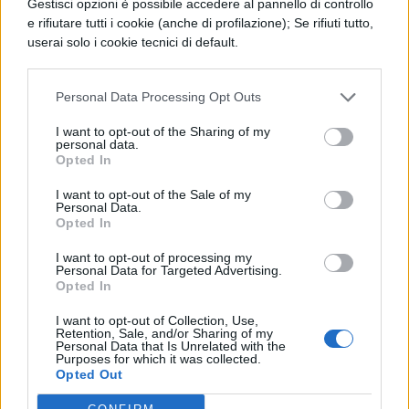
ammonta lo stipendio
Gestisci opzioni è possibile accedere al pannello di controllo
e rifiutare tutti i cookie (anche di profilazione); Se rifiuti tutto,
userai solo i cookie tecnici di default.
Lo
stipendio
di un poliziotto che lavora
all’interno di istituti penitenziari è un
Personal Data Processing Opt Outs
argomento che fa molto discutere. Si tratta
I want to opt-out of the Sharing of my
di un mestiere faticoso e stressante perché si
personal data.
Opted In
è sottoposti a lavorare con detenuti, per
I want to opt-out of the Sale of my
diverse ore al giorno e che, per svariati
Personal Data.
Opted In
motivi, possono anche presentare disturbi al
comportamento rendendo pesante il lavoro
I want to opt-out of processing my
Personal Data for Targeted Advertising.
Opted In
della polizia penitenziaria. Lo stipendio,
dunque, al netto varia dalle
1300€ alle
I want to opt-out of Collection, Use,
Retention, Sale, and/or Sharing of my
1350€
mensili con la possibilità di aumento
Personal Data that Is Unrelated with the
Purposes for which it was collected.
in caso di straordinari, piantonamenti e
Opted Out
festivi arrivando anche alle 1800€.