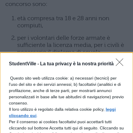
concorso sono:
età compresa tra 18 e 28 anni non
compiuti,
per i volontari delle forze armate è
sufficiente la licenza media, per i civili è
necessario il diploma di scuola
superiore,
StudentVille -
La tua privacy è la nostra priorità
cittadinanza italiana,
Questo sito web utilizza cookie: a) necessari (tecnici) per
godimento di diritti civili e politici,
l'uso del sito e dei servizi annessi; b) facoltativi (analitici e di
profilazione, anche di terze parti, per mostrarti annunci
idoneità fisica, psichica e attitudinale al
personalizzati in base alle tue abitudini di navigazione) previo
servizio di polizia penitenziaria.
consenso.
Il loro utilizzo è regolato dalla relativa cookie policy,
leggi
cliccando qui
.
Lavorare nella polizia
Per il consenso ai cookies facoltativi puoi accettarli tutti
penitenziaria: a quanto
cliccando sul bottone Accetta tutti qui di seguito. Cliccando su