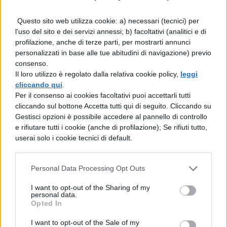
Parigi, Ristorante Le Jules
Questo sito web utilizza cookie: a) necessari (tecnici) per
Verne, Torre Eiffel: costi e
l'uso del sito e dei servizi annessi; b) facoltativi (analitici e di
profilazione, anche di terze parti, per mostrarti annunci
prenotazioni
personalizzati in base alle tue abitudini di navigazione) previo
consenso.
Famosissimo ristorante nella Torre Eiffel
Il loro utilizzo è regolato dalla relativa cookie policy,
leggi
cliccando qui
.
posto al
secondo piano con la cucina del
Per il consenso ai cookies facoltativi puoi accettarli tutti
celebre chef Alain Ducasse
. Una cena in
cliccando sul bottone Accetta tutti qui di seguito. Cliccando su
Gestisci opzioni è possibile accedere al pannello di controllo
quota, precisamente a 125 metri d’altezza,
e rifiutare tutti i cookie (anche di profilazione); Se rifiuti tutto,
con i piatti tipici della cucina francese,
userai solo i cookie tecnici di default.
rielaborati in chiave moderna da
Pascal
Personal Data Processing Opt Outs
Feraud, allievo di Ducasse.
Tra i piatti più
famosi ricordiamo il rombo allo zabaione di
I want to opt-out of the Sharing of my
personal data.
champagne o l’agnello ai carciofi. Anche in
Opted In
questo caso, per la prenotazione è
I want to opt-out of the Sale of my