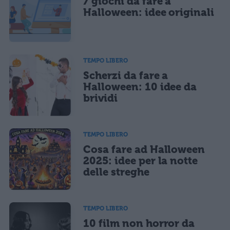
7 giochi da fare a
Ho letto e acconsento l'
informativa
sulla privacy
CONFERMA E PUBBLICA
Halloween: idee originali
Acconsento all'uso dei miei dati da parte di terzi per finalità di
marketing diretto con modalità automatizzate o tradizionali
TEMPO LIBERO
Scherzi da fare a
Halloween: 10 idee da
brividi
TEMPO LIBERO
Cosa fare ad Halloween
2025: idee per la notte
delle streghe
TEMPO LIBERO
10 film non horror da