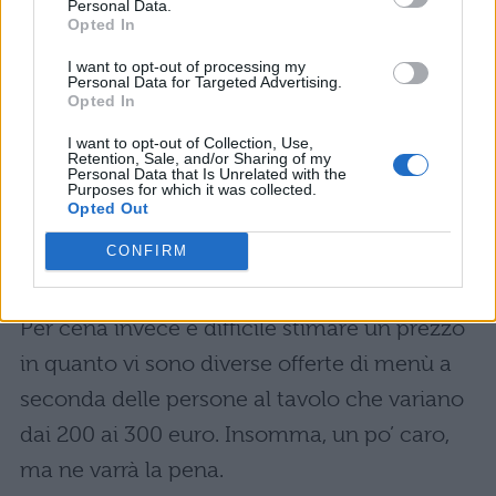
Personal Data.
necessario prenotare online e con largo
Opted In
anticipo.
I want to opt-out of processing my
Personal Data for Targeted Advertising.
Opted In
Le opzioni sono, per pranzo:
I want to opt-out of Collection, Use,
Retention, Sale, and/or Sharing of my
Menù Experience, 5 portate: 190 euro
Personal Data that Is Unrelated with the
Purposes for which it was collected.
Opted Out
Menù Experience, 6 portate: 230 euro
CONFIRM
Menù classico, 3 portate: 103 euro
Per cena invece è difficile stimare un prezzo
in quanto vi sono diverse offerte di menù a
seconda delle persone al tavolo che variano
dai 200 ai 300 euro. Insomma, un po’ caro,
ma ne varrà la pena.