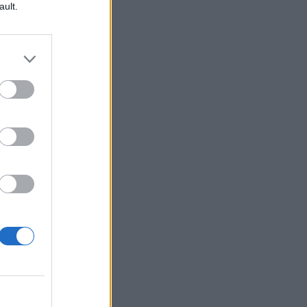
ault.
si