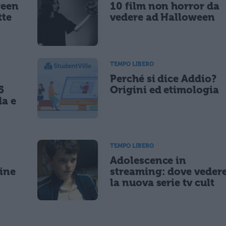
ween
10 film non horror da
tte
vedere ad Halloween
TEMPO LIBERO
Perché si dice Addio?
5
Origini ed etimologia
da e
TEMPO LIBERO
Adolescence in
gine
streaming: dove veder
la nuova serie tv cult