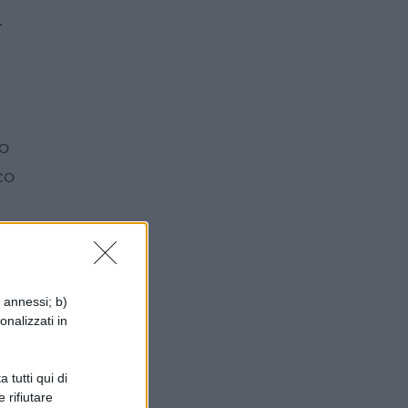
.
to
co
i annessi; b)
onalizzati in
 tutti qui di
 rifiutare