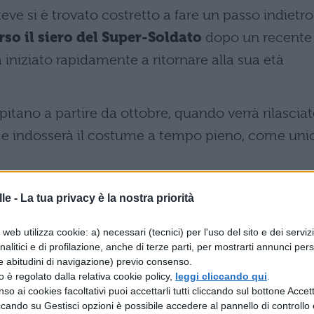
eve si è trovato costretto a fare un passo indietro
rso il siero del Super-Soldato
dopo un recente
a iniziato rapidamente a ritornare alla sua età
tano a partire da ottobre, quando verrà rilascia
, e indosserà il costume a tempo pieno, come uni
merica di colore?
le -
La tua privacy è la nostra priorità
web utilizza cookie: a) necessari (tecnici) per l'uso del sito e dei serviz
analitici e di profilazione, anche di terze parti, per mostrarti annunci pers
 a sostituire come protagonista assoluto il caro
e abitudini di navigazione) previo consenso.
zzo è regolato dalla relativa cookie policy,
leggi cliccando qui
.
incipale. Certamente sarà
il primo afro-
so ai cookies facoltativi puoi accettarli tutti cliccando sul bottone Accetta
ccando su Gestisci opzioni è possibile accedere al pannello di controllo e
onista sulla testata
, ma egli non è