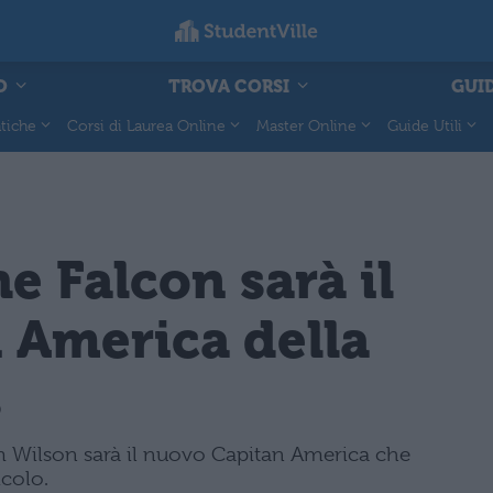
O
TROVA CORSI
GUID
tiche
Corsi di Laurea Online
Master Online
Guide Utili
 Falcon sarà il
 America della
s
m Wilson sarà il nuovo Capitan America che
icolo.