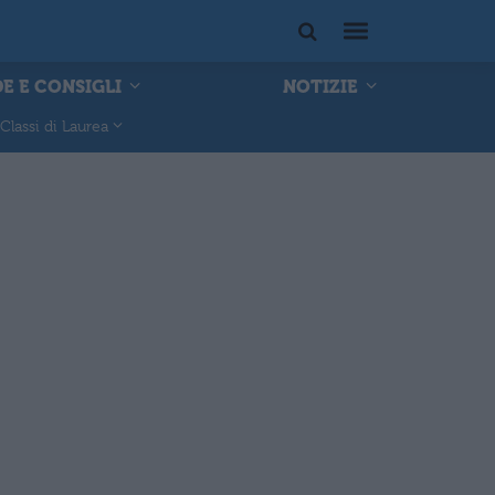
E E CONSIGLI
NOTIZIE
Classi di Laurea