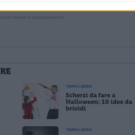
La tua email sarà utilizzata per comunicarti se qualcuno risponde al tuo commento e non sarà pubblicata. Dichiari di avere preso visione e di accettare quanto previsto dalla
ARE
 un cookie salvi i tuoi dati (nome, email) per il prossimo commento.
TEMPO LIBERO
Scherzi da fare a
lità di marketing diretto con modalità automatizzate o tradizionali
Halloween: 10 idee da
brividi
TEMPO LIBERO