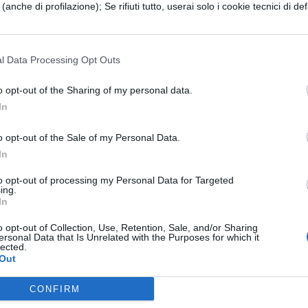
e (anche di profilazione); Se rifiuti tutto, userai solo i cookie tecnici di def
e ad aver indossato i panni di Capitan America.
onno di Elijah Bradley (il Patriot dei Young
o in una situazione simile, ma questa volta sarà
l Data Processing Opt Outs
o opt-out of the Sharing of my personal data.
In
ostituito numerose volte. Il governo americano ha
i super soldati, ma fallendo nel tentativo. Uno dei
o opt-out of the Sale of my Personal Data.
In
uramente
Bucky Burnes
(The Winter Soldier), che 
ima di tornare ad essere il giovane guerriero
to opt-out of processing my Personal Data for Targeted
ing.
mo tutti.
In
o opt-out of Collection, Use, Retention, Sale, and/or Sharing
logo App, per essere sempre aggiornati sui nostri
ersonal Data that Is Unrelated with the Purposes for which it
lected.
e Play ed è gratuita.
Out
CONFIRM