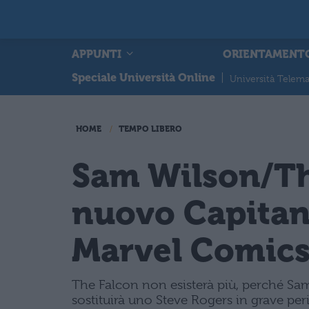
APPUNTI
ORIENTAMENT
Speciale Università Online
|
Università Telema
HOME
TEMPO LIBERO
Sam Wilson/The
nuovo Capitan
Marvel Comic
The Falcon non esisterà più, perché Sa
sostituirà uno Steve Rogers in grave per