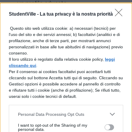
un profilo educato.
StudentVille -
La tua privacy è la nostra priorità
Trovare lavoro sui social:
come riconoscere un’offerta
Questo sito web utilizza cookie: a) necessari (tecnici) per
falsa
l'uso del sito e dei servizi annessi; b) facoltativi (analitici e di
profilazione, anche di terze parti, per mostrarti annunci
personalizzati in base alle tue abitudini di navigazione) previo
E’ molto importante che siate preparati
consenso.
anche a riconoscere eventuali offerte false di
Il loro utilizzo è regolato dalla relativa cookie policy,
leggi
cliccando qui
.
lavoro. Purtroppo, sia sui social che nella vita
Per il consenso ai cookies facoltativi puoi accettarli tutti
reale, si possono trovare dei furbetti che
cliccando sul bottone Accetta tutti qui di seguito. Cliccando su
Gestisci opzioni è possibile accedere al pannello di controllo
dietro ad uno schermo, in particolar modo,
e rifiutare tutti i cookie (anche di profilazione); Se rifiuti tutto,
possono riuscire più nell’intento di prendere
userai solo i cookie tecnici di default.
in giro le persone. Esistono, tuttavia, dei
Personal Data Processing Opt Outs
campanelli d’allarme che vi fanno capire che
si tratti di un’offerta lavorativa falsa e sono:
I want to opt-out of the Sharing of my
personal data.