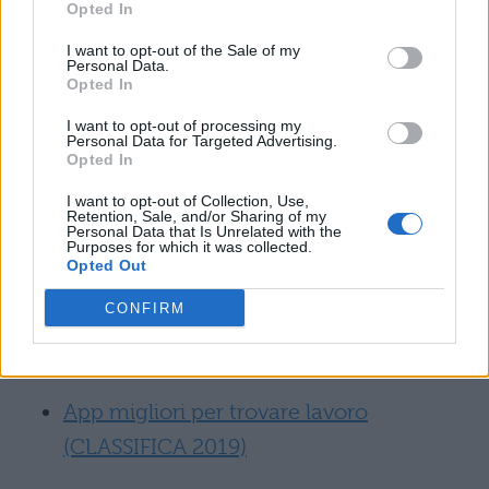
Opted In
Richiesta di soldi: se qualcuno vi chiede
I want to opt-out of the Sale of my
soldi in cambio di un lavoro, state pur
Personal Data.
certi che si tratta di una truffa;
Opted In
Annuncio anonimo e generico: se
I want to opt-out of processing my
Personal Data for Targeted Advertising.
nell’annuncio sono riportati pochi
Opted In
dettagli è bene indagare per capire se si
I want to opt-out of Collection, Use,
tratta o meno di una truffa;
Retention, Sale, and/or Sharing of my
Personal Data that Is Unrelated with the
Purposes for which it was collected.
Retribuzione: se si parla di ingenti
Opted Out
somme di lavoro da guadagnare subito,
la truffa è dietro l’angolo.
CONFIRM
Leggi anche:
App migliori per trovare lavoro
(CLASSIFICA 2019)