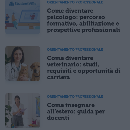
ORIENTAMENTO PROFESSIONALE
Come diventare
Ho letto e acconsento l'
informativa
sulla privacy
CONFERMA E PUBBLICA
psicologo: percorso
formativo, abilitazione e
Acconsento all'uso dei miei dati da parte di terzi per finalità di
marketing diretto con modalità automatizzate o tradizionali
prospettive professionali
ORIENTAMENTO PROFESSIONALE
Come diventare
veterinario: studi,
requisiti e opportunità di
carriera
ORIENTAMENTO PROFESSIONALE
Come insegnare
all’estero: guida per
docenti