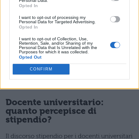
Personal Data.
Opted In
assunto:20.973 euro
I want to opt-out of processing my
Personal Data for Targeted Advertising.
Stipendio annuo e lordo, dai 9 ai 14 anni
Opted In
di servizio: 24.062 euro
I want to opt-out of Collection, Use,
Retention, Sale, and/or Sharing of my
Personal Data that Is Unrelated with the
Stipendio annuo e lordo, oltre i 35 anni
Purposes for which it was collected.
Opted Out
di servizio:32.912
CONFIRM
Per finire, vediamo qual è lo stipendio di un
docente universitario,
Docente universitario:
quanto percepisce di
stipendio?
Il discorso stipendio per i docenti universitari