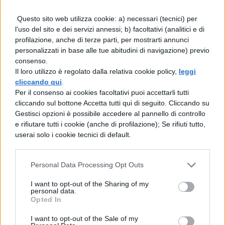
Vediamo ora, a quanto ammonta lo
Questo sito web utilizza cookie: a) necessari (tecnici) per
l'uso del sito e dei servizi annessi; b) facoltativi (analitici e di
stipendio di un insegnante delle scuole
profilazione, anche di terze parti, per mostrarti annunci
superiori.
personalizzati in base alle tue abitudini di navigazione) previo
consenso.
Il loro utilizzo è regolato dalla relativa cookie policy,
leggi
Insegnante della scuola
cliccando qui
.
superiore: a quanto
Per il consenso ai cookies facoltativi puoi accettarli tutti
ammonta lo stipendio
cliccando sul bottone Accetta tutti qui di seguito. Cliccando su
Gestisci opzioni è possibile accedere al pannello di controllo
e rifiutare tutti i cookie (anche di profilazione); Se rifiuti tutto,
I ragazzi delle scuole superiori vanno
userai solo i cookie tecnici di default.
condotti verso gli esami di maturità, vanno
seguiti con molta attenzione perché vanno
Personal Data Processing Opt Outs
accompagnati in questi 5 anni di crescita
I want to opt-out of the Sharing of my
personal data.
che li condurrà, appunto, alla maturità:
Opted In
I want to opt-out of the Sale of my
Stipendio annuo e lordo, da appena