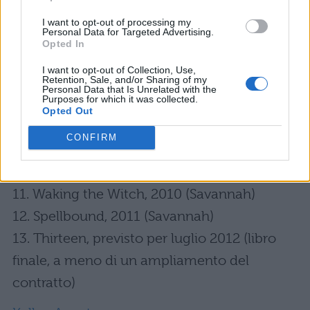
4. Industrial Magic, 2004 (Paige)
I want to opt-out of processing my
Personal Data for Targeted Advertising.
5. Haunted, 2005 (Eve)
Opted In
6. Broken, 2006 (Elena)
I want to opt-out of Collection, Use,
Retention, Sale, and/or Sharing of my
7. No Humans Involved, 2007 (Jaime)
Personal Data that Is Unrelated with the
Purposes for which it was collected.
8. Personal Demon, 2008 (Hope e Lucas)
Opted Out
9. Living with the Dead, 2008 (narratori
CONFIRM
multipli)
10. Frostbitten, 2009 (Elena)
11. Waking the Witch, 2010 (Savannah)
12. Spellbound, 2011 (Savannah)
13. Thirteen, previsto per luglio 2012 (libro
finale, a meno di un ampliamento del
contratto)