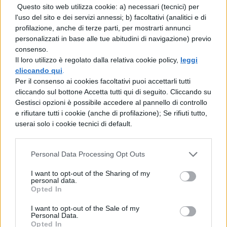
Questo sito web utilizza cookie: a) necessari (tecnici) per
poco nobili… Cosa succederà quando tra le
l'uso del sito e dei servizi annessi; b) facoltativi (analitici e di
sue grinfie cadrà proprio Elena Michaels?
profilazione, anche di terze parti, per mostrarti annunci
personalizzati in base alle tue abitudini di navigazione) previo
Aspettatevi tanta suspense, azione, intrighi,
consenso.
Il loro utilizzo è regolato dalla relativa cookie policy,
leggi
amore, passione e l’ingresso stabile, nella
cliccando qui
.
serie, di tutta una serie di nuove creature
Per il consenso ai cookies facoltativi puoi accettarli tutti
cliccando sul bottone Accetta tutti qui di seguito. Cliccando su
fantastiche.
Gestisci opzioni è possibile accedere al pannello di controllo
e rifiutare tutti i cookie (anche di profilazione); Se rifiuti tutto,
Serie Women of the Otherworld – Donne
userai solo i cookie tecnici di default.
dell’altro mondo
Personal Data Processing Opt Outs
1. Bitten, 2001 (Bitten. La notte dei lupi, 2010,
QUI
) (Elena)
I want to opt-out of the Sharing of my
personal data.
Opted In
2. Stolen, 2002 (
Stolen. Figlia della luna
,
2012) (Elena)
I want to opt-out of the Sale of my
Personal Data.
3. Dime Store Magic, 2004 (Paige)
Opted In