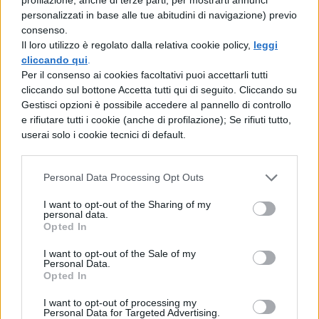
non siete poi così lontani dalla ponte che si
personalizzati in base alle tue abitudini di navigazione) previo
arrotola (che però come giustamente
consenso.
Il loro utilizzo è regolato dalla relativa cookie policy,
leggi
commenta ”bettola” si trova a
Paddington
cliccando qui
.
da tutt’altra parte 😀 )
Per il consenso ai cookies facoltativi puoi accettarli tutti
cliccando sul bottone Accetta tutti qui di seguito. Cliccando su
Gestisci opzioni è possibile accedere al pannello di controllo
Della serie stani edifici, vedi anche Thin
e rifiutare tutti i cookie (anche di profilazione); Se rifiuti tutto,
House di Londra.
userai solo i cookie tecnici di default.
Sito del bar ristorante in cima al Centriolo
.
Personal Data Processing Opt Outs
Foto
Wikimedia Commons.
I want to opt-out of the Sharing of my
personal data.
Opted In
COMMENTI
I want to opt-out of the Sale of my
Personal Data.
Opted In
I want to opt-out of processing my
Personal Data for Targeted Advertising.