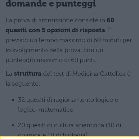
domande e punteggi
La prova di ammissione consiste in
60
quesiti con 5 opzioni di risposta
. È
previsto un tempo massimo di 60 minuti per
lo svolgimento della prova, con un
punteggio massimo di 60 punti.
La
struttura
del test di Medicina Cattolica è
la seguente:
32 quesiti di ragionamento logico e
logico-matematico
20 quesiti di cultura scientifica (10 di
chimica e 10 di biologia)