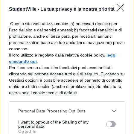
StudentVille -
La tua privacy è la nostra priorità
3 quesiti di cultura generale
Questo sito web utilizza cookie: a) necessari (tecnici) per
5 quesiti di cultura etico-religiosa
l'uso del sito e dei servizi annessi; b) facoltativi (analitici e di
profilazione, anche di terze parti, per mostrarti annunci
I
punteggi
saranno così assegnati:
personalizzati in base alle tue abitudini di navigazione) previo
consenso.
Il loro utilizzo è regolato dalla relativa cookie policy,
leggi
1 punto per ogni risposta esatta
cliccando qui
.
Per il consenso ai cookies facoltativi puoi accettarli tutti
meno 0,25 punti per ogni risposta errata
cliccando sul bottone Accetta tutti qui di seguito. Cliccando su
Gestisci opzioni è possibile accedere al pannello di controllo
0 punti per ogni risposta non data
e rifiutare tutti i cookie (anche di profilazione); Se rifiuti tutto,
userai solo i cookie tecnici di default.
Al termine dell’esame, ogni candidato dovrà
rispondere a
ulteriori 6 quesiti in 6 minuti
Personal Data Processing Opt Outs
assegnati automaticamente dalla
I want to opt-out of the Sharing of my
personal data.
piattaforma d’esame.
Opted In