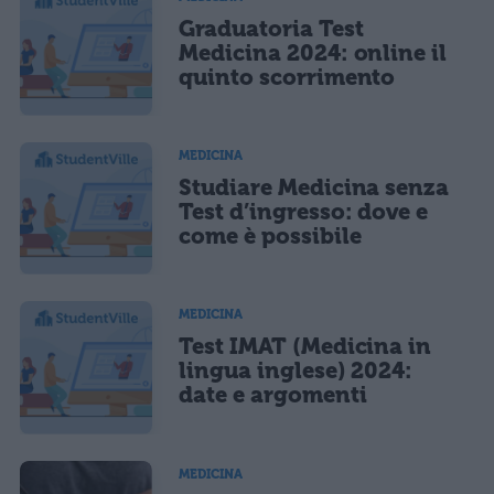
Graduatoria Test
Ho letto e acconsento l'
informativa
sulla privacy
CONFERMA E PUBBLICA
Medicina 2024: online il
quinto scorrimento
Acconsento all'uso dei miei dati da parte di terzi per finalità di
marketing diretto con modalità automatizzate o tradizionali
MEDICINA
Studiare Medicina senza
Test d’ingresso: dove e
come è possibile
MEDICINA
Test IMAT (Medicina in
lingua inglese) 2024:
date e argomenti
MEDICINA