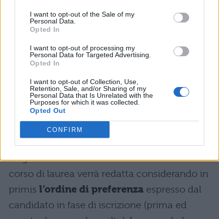
I want to opt-out of the Sale of my
RICHIEDI INFORMAZIONI
Personal Data.
Opted In
Graduatoria test Medicina
I want to opt-out of processing my
Personal Data for Targeted Advertising.
Cattolica: come funziona
Opted In
I want to opt-out of Collection, Use,
I
risultati del test
svolto nel primo turno
Retention, Sale, and/or Sharing of my
Personal Data that Is Unrelated with the
Purposes for which it was collected.
saranno disponibili a partire dal 7 marzo,
Opted Out
mentre dal 24 aprile saranno disponibili i
CONFIRM
risultati relativi al test del secondo turno.
La graduatoria finale di merito di ciascun
corso di laurea verrà redatta considerando in
primis
l’ordine di preferenza
espresso dal
candidato in fase di iscrizione (prima ed