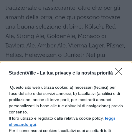
tradizionale e rassicurante, oltre che per gli
amanti della birra, che qui possono trovare
una buona selezione di birre; Kölsch, Red
Ale, Strong Ale, GoldenAle, Monaco di
Baviera Ale, Amber Ale, Vienna Lager, Pilsner,
Helles, Hefeweizen o Dunkel? Nel più
classico stile dei pub visti in tutte le più
StudentVille -
La tua privacy è la nostra priorità
grandi città del mondo, birra e stuzzichini (le
alette di pollo vanno per la maggiore), e un
Questo sito web utilizza cookie: a) necessari (tecnici) per
terrazzo dove salire per godere del
l'uso del sito e dei servizi annessi; b) facoltativi (analitici e di
profilazione, anche di terze parti, per mostrarti annunci
panorama.
personalizzati in base alle tue abitudini di navigazione) previo
consenso.
Vedi anche Tour culinario nella piccola
Il loro utilizzo è regolato dalla relativa cookie policy,
leggi
Edessa di Istanbul.
cliccando qui
.
Per il consenso ai cookies facoltativi puoi accettarli tutti