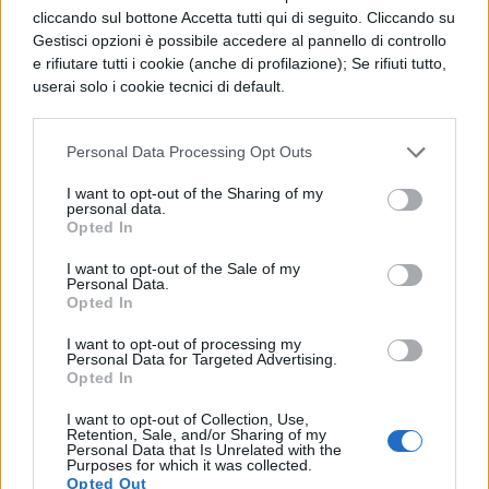
Foto dal sito Grand Hotel del Londra di
cliccando sul bottone Accetta tutti qui di seguito. Cliccando su
Istanbul.
Gestisci opzioni è possibile accedere al pannello di controllo
e rifiutare tutti i cookie (anche di profilazione); Se rifiuti tutto,
userai solo i cookie tecnici di default.
COMMENTI
Personal Data Processing Opt Outs
I want to opt-out of the Sharing of my
personal data.
Opted In
I want to opt-out of the Sale of my
Personal Data.
Opted In
I want to opt-out of processing my
Personal Data for Targeted Advertising.
Opted In
I want to opt-out of Collection, Use,
Retention, Sale, and/or Sharing of my
Personal Data that Is Unrelated with the
Purposes for which it was collected.
La tua email sarà utilizzata per comunicarti se qualcuno risponde al tuo commento e non
TI POTREBBE INTERESSARE
Opted Out
sarà pubblicata. Dichiari di avere preso visione e di accettare quanto previsto dalla