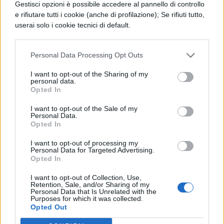
Gestisci opzioni è possibile accedere al pannello di controllo
Leggi anche:
e rifiutare tutti i cookie (anche di profilazione); Se rifiuti tutto,
userai solo i cookie tecnici di default.
WhatsApp introduce la verifica di
sicurezza in due passaggi
Personal Data Processing Opt Outs
Iphone 8: tutte le novità sul nuovo
I want to opt-out of the Sharing of my
personal data.
Opted In
smartphone in uscita
I want to opt-out of the Sale of my
Scoperte 100 app per Android
Personal Data.
Opted In
contenenti malware
I want to opt-out of processing my
Personal Data for Targeted Advertising.
WhatsApp: come trasformare la nota
Opted In
vocale in testo
I want to opt-out of Collection, Use,
Retention, Sale, and/or Sharing of my
Personal Data that Is Unrelated with the
Il nuovo Nokia 3310 è realtà. E costa
Purposes for which it was collected.
Opted Out
pochissimo