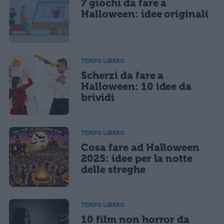
7 giochi da fare a
Ho letto e acconsento l'
informativa
sulla privacy
CONFERMA E PUBBLICA
Halloween: idee originali
Acconsento all'uso dei miei dati da parte di terzi per finalità di
marketing diretto con modalità automatizzate o tradizionali
TEMPO LIBERO
Scherzi da fare a
Halloween: 10 idee da
brividi
TEMPO LIBERO
Cosa fare ad Halloween
2025: idee per la notte
delle streghe
TEMPO LIBERO
10 film non horror da