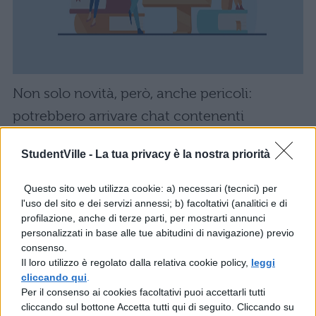
Non solo novità, però, anche pericoli:
potrebbero arrivare chat contenenti
emoticon e faccine, che sembrano provenire
StudentVille -
La tua privacy è la nostra priorità
da contatti conosciuti, con il messaggio
"Ecco le nuove emoticons. Troppo belle!": si
Questo sito web utilizza cookie: a) necessari (tecnici) per
l'uso del sito e dei servizi annessi; b) facoltativi (analitici e di
tratta di una truffa. I cyber criminali
profilazione, anche di terze parti, per mostrarti annunci
potrebbero riuscire a installare malware sul
personalizzati in base alle tue abitudini di navigazione) previo
consenso.
dispositivo del malcapitato e avere accesso
Il loro utilizzo è regolato dalla relativa cookie policy,
leggi
ai contenuti
WhatsApp
e ai dati sullo
cliccando qui
.
Per il consenso ai cookies facoltativi puoi accettarli tutti
smatphone…per cui fate attenzione!
cliccando sul bottone Accetta tutti qui di seguito. Cliccando su