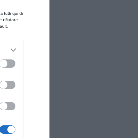
 tutti qui di
 rifiutare
ault.
.
i
La