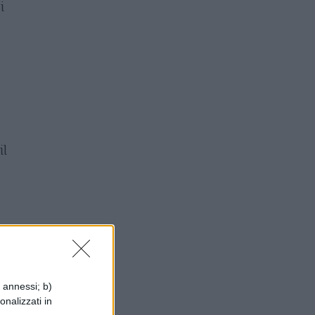
i
il
i annessi; b)
a
onalizzati in