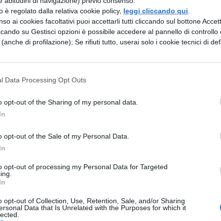
e abitudini di navigazione) previo consenso.
zzo è regolato dalla relativa cookie policy,
leggi cliccando qui
.
ne delle reti neurali favorisce a sua volta la
so ai cookies facoltativi puoi accettarli tutti cliccando sul bottone Accetta
più efficace codifica delle informazioni,
ccando su Gestisci opzioni è possibile accedere al pannello di controllo e
e (anche di profilazione); Se rifiuti tutto, userai solo i cookie tecnici di def
e ha un impatto significativo sull’apprendimento
tempo dedicato alla scrittura manuale nelle scuole s
l Data Processing Opt Outs
ciando più spazio alle competenze tecnologiche.
dell’Associazione Nazionale Presidi, sottolinea
o opt-out of the Sharing of my personal data.
ibrio: “La scuola deve saper bilanciare
In
manuale con l’acquisizione delle competenze
o opt-out of the Sale of my Personal Data.
he alunni e studenti rischino di perdere questa
In
 renderli cittadini digitali consapevoli”.
to opt-out of processing my Personal Data for Targeted
ing.
tura manuale è celebrata nell’
Handwriting Day
In
ng Instrument Manufacturers Association (WIMA). 
o opt-out of Collection, Use, Retention, Sale, and/or Sharing
ersonal Data that Is Unrelated with the Purposes for which it
stata scelta in onore del compleanno di John
lected.