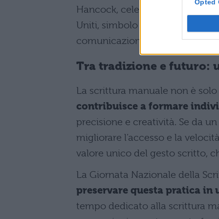
Opted 
Hancock, celebre per la sua firm
Uniti, simbolo dell’importanza 
comunicazione e di identità per
Tra tradizione e futuro: 
La scrittura manuale non è solo
contribuisce a formare indiv
precisione e creatività. Se da un
migliorare l’accesso e la velocit
valore unico del gesto scritto, 
La Giornata Nazionale della Scri
preservare questa pratica in
tempo dedicato alla scrittura ma