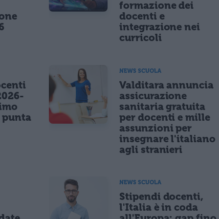
formazione dei
ione
docenti e
6
integrazione nei
curricoli
NEWS SCUOLA
centi
Valditara annuncia
2026-
assicurazione
nimo
sanitaria gratuita
e punta
per docenti e mille
assunzioni per
insegnare l'italiano
agli stranieri
NEWS SCUOLA
Stipendi docenti,
l'Italia è in coda
date,
all'Europa: gap fino