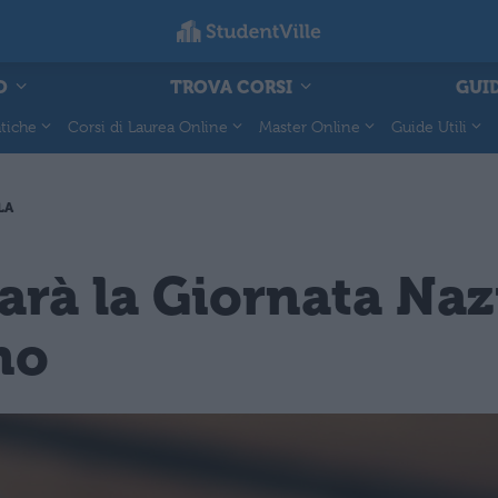
O
TROVA CORSI
GUID
tiche
Corsi di Laurea Online
Master Online
Guide Utili
LA
sarà la Giornata Naz
no