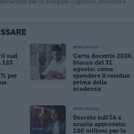
amentale per lo sviluppo cognitivo, emotivo e
ESSARE
NEWS SCUOLA
il sud
Carta docente 2026,
.123
blocco del 31
agosto: come
5% per
spendere il residuo
nus
prima della
scadenza
NEWS SCUOLA
,
Decreto sull'IA a
scuola approvato:
100 milioni per la