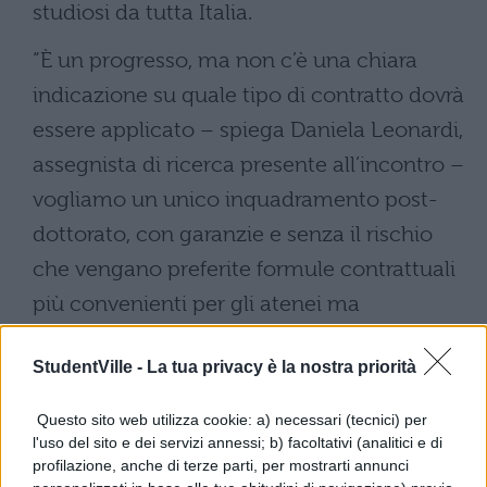
studiosi da tutta Italia.
“È un progresso, ma non c’è una chiara
indicazione su quale tipo di contratto dovrà
essere applicato – spiega Daniela Leonardi,
assegnista di ricerca presente all’incontro –
vogliamo un unico inquadramento post-
dottorato, con garanzie e senza il rischio
che vengano preferite formule contrattuali
più convenienti per gli atenei ma
penalizzanti per i ricercatori”. Gli
StudentVille -
La tua privacy è la nostra priorità
accademici temono che
la mancanza di
fondi statali sufficienti
possa portare a
Questo sito web utilizza cookie: a) necessari (tecnici) per
una riduzione delle assunzioni, con un
l'uso del sito e dei servizi annessi; b) facoltativi (analitici e di
profilazione, anche di terze parti, per mostrarti annunci
impatto negativo sulla ricerca. “Saranno