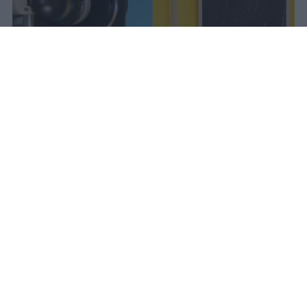
Il Mur approva la graduatoria del
Programma Rita Levi Montalcini: 54
ricercatori internazionali assunti con
contratti tenure track e finanziamenti
dedicati ai progetti scientifici.
vincenzo
Pubblicato il 7 ago 2026
Il Ministro dell’Università e della Ricerca,
Anna Maria Bernini, ha firmato il decreto
che approva la graduatoria del Programma