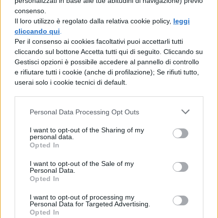
personalizzati in base alle tue abitudini di navigazione) previo
spinti a fare meno contratti di ricerca –
consenso.
Il loro utilizzo è regolato dalla relativa cookie policy,
leggi
sottolinea Eleonora Priori, ricercatrice e
cliccando qui
.
membro dell’Assemblea precari – ma
Per il consenso ai cookies facoltativi puoi accettarli tutti
cliccando sul bottone Accetta tutti qui di seguito. Cliccando su
chiunque abbia a cuore il futuro della
Gestisci opzioni è possibile accedere al pannello di controllo
ricerca e dell’università sa che è necessario
e rifiutare tutti i cookie (anche di profilazione); Se rifiuti tutto,
userai solo i cookie tecnici di default.
aumentare le posizioni e non ridurle
“.
Un futuro ancora incerto
Personal Data Processing Opt Outs
I want to opt-out of the Sharing of my
personal data.
Anche la
Rete 29 Aprile
, nata in risposta
Opted In
alla riforma Gelmini del 2010, ha espresso
I want to opt-out of the Sale of my
preoccupazione. “Quello che la politica non
Personal Data.
Opted In
capisce – afferma Piero Graglia, professore
I want to opt-out of processing my
ordinario all’Università di Milano e
Personal Data for Targeted Advertising.
Opted In
fondatore della Rete – è che fare ricerca