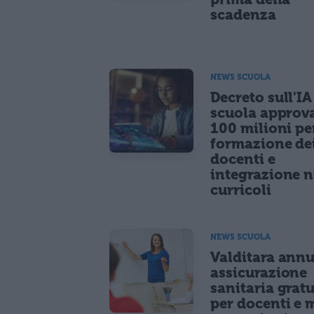
scadenza
NEWS SCUOLA
Decreto sull'IA
scuola approv
100 milioni pe
formazione de
docenti e
integrazione n
curricoli
NEWS SCUOLA
Valditara ann
assicurazione
sanitaria gratu
per docenti e m