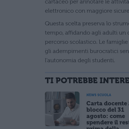
cartaceo per annotare le attivit
elettronico con maggiore sicure
Questa scelta preserva lo strume
tempo, affidando agli adulti un c
percorso scolastico. Le famiglie
gli adempimenti burocratici senz
l’autonomia degli studenti.
TI POTREBBE INTER
NEWS SCUOLA
Carta docente
blocco del 31
agosto: come
spendere il re
prima della