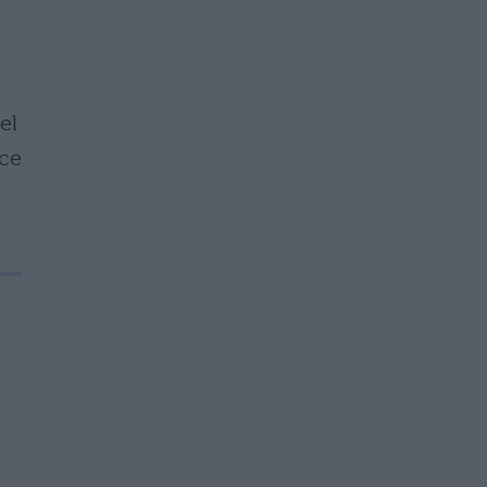
el
uce