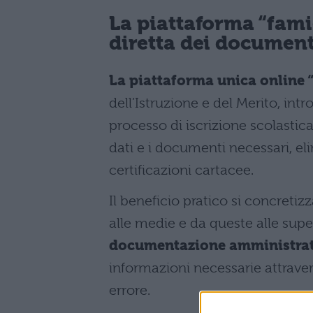
La piattaforma “famig
diretta dei document
La piattaforma unica online “
dell’Istruzione e del Merito, in
processo di iscrizione scolastic
dati e i documenti necessari, el
certificazioni cartacee.
Il beneficio pratico si concretiz
alle medie e da queste alle supe
documentazione amministrat
informazioni necessarie attrave
errore.