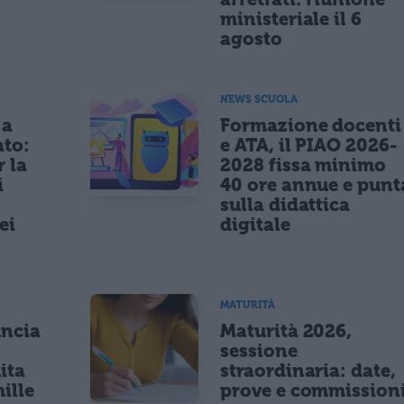
ministeriale il 6
agosto
NEWS SCUOLA
 a
Formazione docenti
ato:
e ATA, il PIAO 2026-
r la
2028 fissa minimo
i
40 ore annue e punt
sulla didattica
ei
digitale
MATURITÀ
uncia
Maturità 2026,
sessione
ita
straordinaria: date,
ille
prove e commission