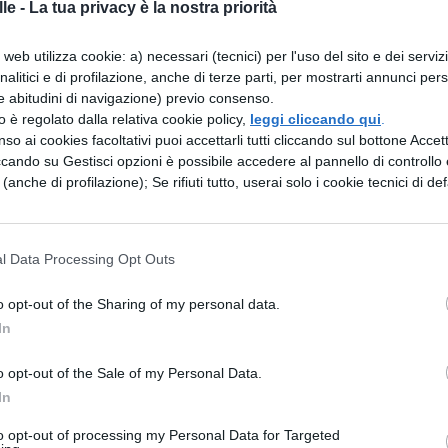
le -
La tua privacy è la nostra priorità
nel primo ciclo di istruzione,
l’accesso alle
tronico resta riservato ai genitori
. Questa
web utilizza cookie: a) necessari (tecnici) per l'uso del sito e dei serviz
llo diretto da parte degli adulti sui flussi
analitici e di profilazione, anche di terze parti, per mostrarti annunci pers
e abitudini di navigazione) previo consenso.
 più giovani, mantenendo una supervisione
zzo è regolato dalla relativa cookie policy,
leggi cliccando qui
.
so ai cookies facoltativi puoi accettarli tutti cliccando sul bottone Accetta
ccando su Gestisci opzioni è possibile accedere al pannello di controllo e
e (anche di profilazione); Se rifiuti tutto, userai solo i cookie tecnici di def
dell’istruzione (ANIST) e la
e e frequenza
l Data Processing Opt Outs
’Anagrafe nazionale dell’istruzione (ANIST)
,
edura finora utilizzata per verificare l’iscrizione
o opt-out of the Sharing of my personal data.
In
unni.
Il sistema consente un controllo
giornato dei dati relativi agli studenti
,
o opt-out of the Sale of my Personal Data.
In
i ridondanti che comportavano ritardi e
to opt-out of processing my Personal Data for Targeted