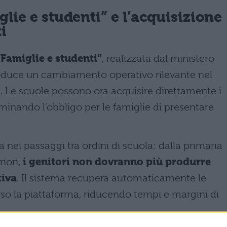
lie e studenti” e l’acquisizione
i
Famiglie e studenti”
, realizzata dal ministero
troduce un cambiamento operativo rilevante nel
a. Le scuole possono ora acquisire direttamente i
iminando l’obbligo per le famiglie di presentare
za nei passaggi tra ordini di scuola: dalla primaria
riori,
i genitori non dovranno più produrre
iva
. Il sistema recupera automaticamente le
rso la piattaforma, riducendo tempi e margini di