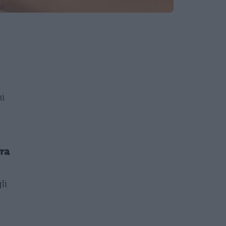
ni
tra
li