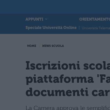
APPUNTI
ORIENTAMENT
Speciale Università Online
|
Università Telema
HOME
NEWS SCUOLA
Iscrizioni scol
piattaforma 'Fa
documenti car
La Camera approva le semplifica