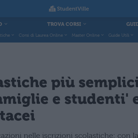
O
TROVA CORSI
GUID
tiche
Corsi di Laurea Online
Master Online
Guide Utili
astiche più semplici
miglie e studenti' 
tacei
zioni nelle iscrizioni scolastiche: con la