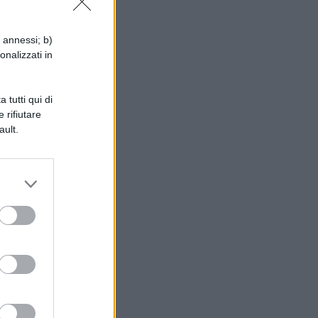
i annessi; b)
onalizzati in
 tutti qui di
 rifiutare
ault.
 e