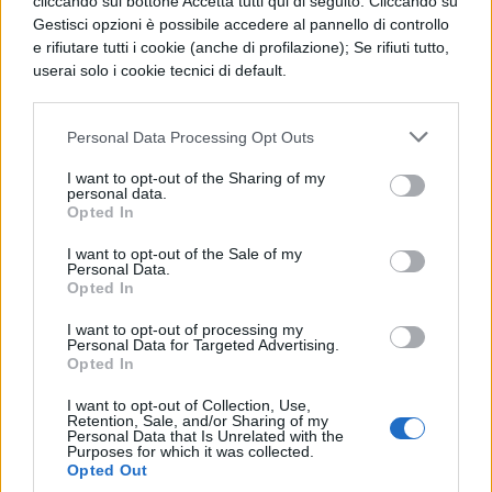
cliccando sul bottone Accetta tutti qui di seguito. Cliccando su
l’iconica Cindy Crawford, tutte abbracciano
Gestisci opzioni è possibile accedere al pannello di controllo
questo simbolo di eleganza minimalista. Il
e rifiutare tutti i cookie (anche di profilazione); Se rifiuti tutto,
userai solo i cookie tecnici di default.
risultato è una contaminazione reciproca
tra mondo studentesco e star system, dove
Personal Data Processing Opt Outs
la semplicità diventa il nuovo lusso e la
I want to opt-out of the Sharing of my
maglietta bianca conquista definitivamente
personal data.
Opted In
lo status di must have universale dell’estate.
I want to opt-out of the Sale of my
Personal Data.
L’effetto contagioso: moda e
Opted In
rituale a confronto
I want to opt-out of processing my
Personal Data for Targeted Advertising.
Opted In
La maglietta bianca rappresenta un
fenomeno unico nel panorama
I want to opt-out of Collection, Use,
Retention, Sale, and/or Sharing of my
Personal Data that Is Unrelated with the
contemporaneo, dove
moda e
Purposes for which it was collected.
Opted Out
superstizione si intrecciano
creando un