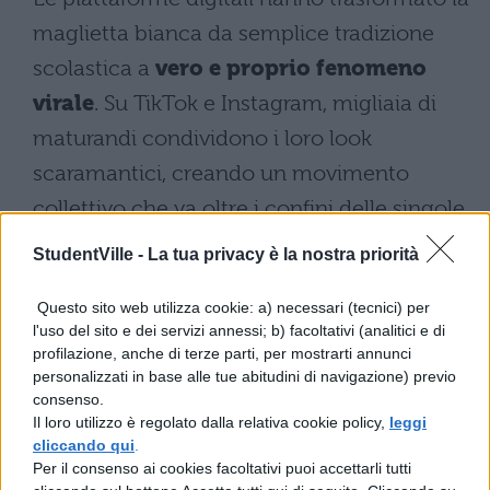
maglietta bianca da semplice tradizione
scolastica a
vero e proprio fenomeno
virale
. Su TikTok e Instagram, migliaia di
maturandi condividono i loro look
scaramantici, creando un movimento
collettivo che va oltre i confini delle singole
scuole.
StudentVille -
La tua privacy è la nostra priorità
Gli hashtag dedicati raccolgono milioni di
Questo sito web utilizza cookie: a) necessari (tecnici) per
visualizzazioni, mentre influencer e
l'uso del sito e dei servizi annessi; b) facoltativi (analitici e di
profilazione, anche di terze parti, per mostrarti annunci
celebrità amplificano il messaggio
personalizzati in base alle tue abitudini di navigazione) previo
indossando il capo cult.
Il digitale ha
consenso.
Il loro utilizzo è regolato dalla relativa cookie policy,
leggi
democratizzato il trend
: da Gwyneth
cliccando qui
.
Paltrow a Jeanne Damas, passando per
Per il consenso ai cookies facoltativi puoi accettarli tutti