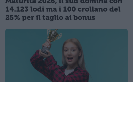
Maturità 2026, il sud domina con
14.123 lodi ma i 100 crollano del
25% per il taglio ai bonus
I dati ufficiali della Maturità 2026
rivelano una concentrazione di
eccellenze al sud, con Campania,