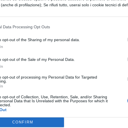
e (anche di profilazione); Se rifiuti tutto, userai solo i cookie tecnici di def
sollevatosi grazie all’aiuto di alcune compagne, è
sanguinante
e il volto visibilmente provato hann
l Data Processing Opt Outs
 suo aiuto. Con estrema sensibilità, il docente gli h
o opt-out of the Sharing of my personal data.
o prima di chiamare il
118
per chiedere l’intervent
In
ati, i paramedici hanno fornito le prime cure e,
anze dell’aggressione, hanno deciso di trasferire il
o opt-out of the Sale of my Personal Data.
In
 Santa Maria Nuova di Reggio per ulteriori
to opt-out of processing my Personal Data for Targeted
ili traumi costali e alla schiena. Sono stati inform
ing.
In
i
che hanno subito avviato un’indagine per
o opt-out of Collection, Use, Retention, Sale, and/or Sharing
ersonal Data that Is Unrelated with the Purposes for which it
lected.
ullismo
Out
CONFIRM
a già vissuto
altri episodi di bullismo
riguardan