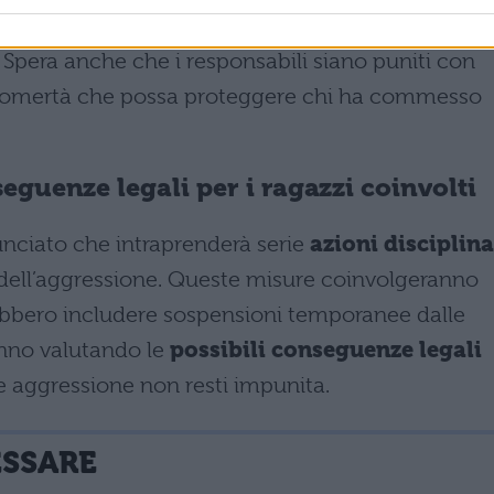
atta giustizia ed è determinata a non permettere ch
 Spera anche che i responsabili siano puniti con
na omertà che possa proteggere chi ha commesso
seguenze legali per i ragazzi coinvolti
nciato che intraprenderà serie
azioni disciplina
i dell’aggressione. Queste misure coinvolgeranno
trebbero includere sospensioni temporanee dalle
tanno valutando le
possibili conseguenze legali
le aggressione non resti impunita.
ESSARE