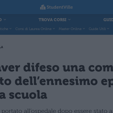
O
TROVA CORSI
GUID
tiche
Corsi di Laurea Online
Master Online
Guide Utili
LA
aver difeso una com
to dell’ennesimo ep
a scuola
 portato all’ospedale dopo essere stato a