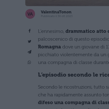
ValentinaTonon
Pubblicato il 30 ott 2023
L’ennesimo,
drammatico atto 
palcoscenico di questo episodio
Romagna
dove un giovane di 13
picchiato violentemente da un gr
una compagna di classe durante 
L’episodio secondo le ric
Secondo le ricostruzioni, tutto 
che ha rapidamente assunto toni
difeso una compagna di clas