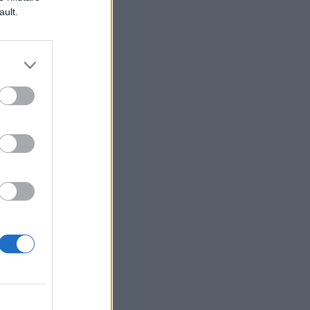
ault.
o
a
o
ati
ti