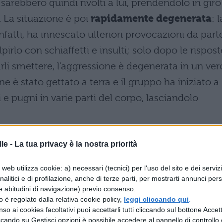
sarebbero quindi rivolti a lui, prendendolo in giro
i. La situazione è poi
rapidamente degenerata
: l
nfatti, ha innescato ulteriori provocazioni da part
pirlo con schiaffetti e insulti; solo dopo le rispost
farli smettere, l’aggressione è degenerata in un ver
nne è stato gettato a terra e il gruppo ha iniziato a
 e pugni in varie parti del corpo, lasciandolo
ante
le -
La tua privacy è la nostra priorità
estivo di un insegnante
, che è stato attirato dai
web utilizza cookie: a) necessari (tecnici) per l'uso del sito e dei serviz
analitici e di profilazione, anche di terze parti, per mostrarti annunci pers
 corridoio, è stato possibile porre fine alle violen
e abitudini di navigazione) previo consenso.
o di bulli ha deciso di fuggire.
zzo è regolato dalla relativa cookie policy,
leggi cliccando qui
.
so ai cookies facoltativi puoi accettarli tutti cliccando sul bottone Accetta
mento in ospedale
ccando su Gestisci opzioni è possibile accedere al pannello di controllo e