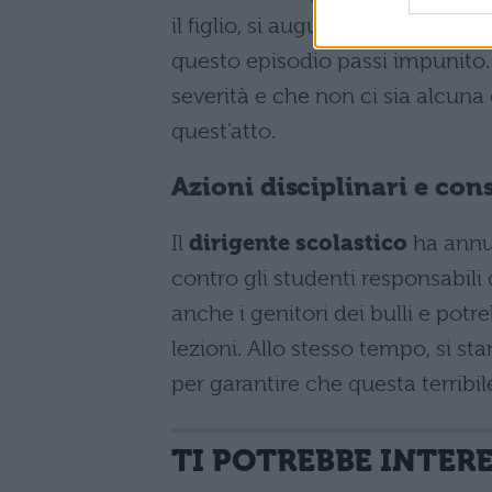
il figlio, si augura che venga f
questo episodio passi impunito.
severità e che non ci sia alcu
quest’atto.
Azioni disciplinari e con
Il
dirigente scolastico
ha annu
contro gli studenti responsabil
anche i genitori dei bulli e po
lezioni. Allo stesso tempo, si s
per garantire che questa terribi
TI POTREBBE INTER