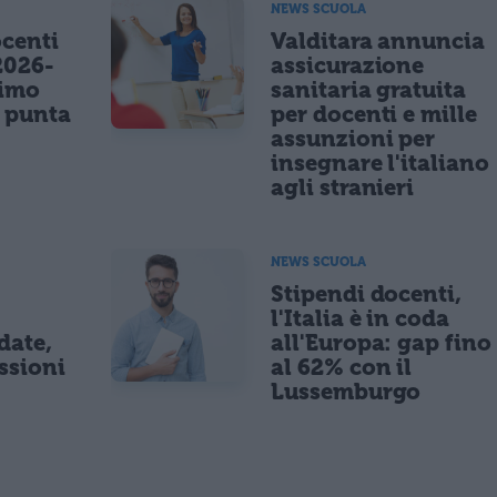
NEWS SCUOLA
centi
Valditara annuncia
2026-
assicurazione
nimo
sanitaria gratuita
e punta
per docenti e mille
assunzioni per
insegnare l'italiano
agli stranieri
NEWS SCUOLA
Stipendi docenti,
l'Italia è in coda
date,
all'Europa: gap fino
ssioni
al 62% con il
Lussemburgo