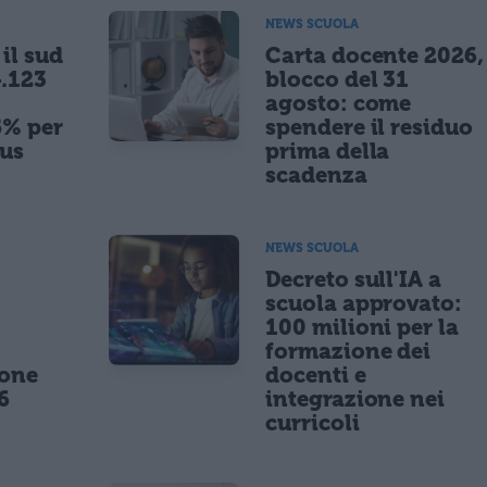
NEWS SCUOLA
il sud
Carta docente 2026,
.123
blocco del 31
agosto: come
5% per
spendere il residuo
nus
prima della
scadenza
NEWS SCUOLA
,
Decreto sull'IA a
scuola approvato:
100 milioni per la
formazione dei
ione
docenti e
6
integrazione nei
curricoli