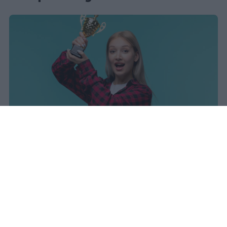
I dati ufficiali della Maturità 2026
rivelano una concentrazione di
eccellenze al sud, con Campania,
Puglia e Sicilia in testa. Cala
drasticamente la percentuale di voti
100.