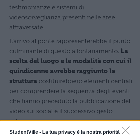
testimonianze e sistemi di
videosorveglianza presenti nelle aree
attraversate.
L’arrivo al ponte rappresenterebbe il punto
culminante di questo allontanamento.
La
scelta del luogo e le modalità con cui il
quindicenne avrebbe raggiunto la
struttura
costituirebbero elementi centrali
per comprendere la sequenza degli eventi
che hanno preceduto la pubblicazione del
video sui social e il successivo gesto
estremo.
StudentVille -
La tua privacy è la nostra priorità
I soccorsi sul greto del Piave