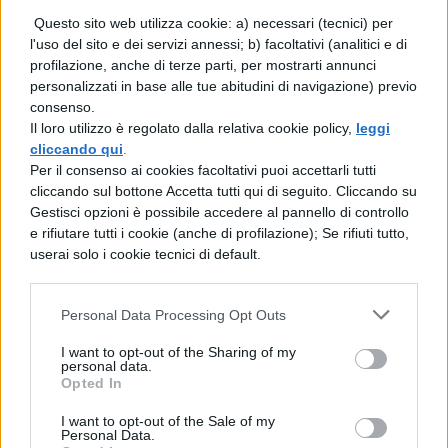
e le manovre di elisoccorso
Questo sito web utilizza cookie: a) necessari (tecnici) per
l'uso del sito e dei servizi annessi; b) facoltativi (analitici e di
profilazione, anche di terze parti, per mostrarti annunci
I soccorritori si sarebbero calati sul greto
personalizzati in base alle tue abitudini di navigazione) previo
del fiume utilizzando l’autoscala e le unità
consenso.
Il loro utilizzo è regolato dalla relativa cookie policy,
leggi
Saf (Speleo Alpino Fluviale) coordinate con
cliccando qui
.
il Suem. Il quindicenne sarebbe stato
Per il consenso ai cookies facoltativi puoi accettarli tutti
cliccando sul bottone Accetta tutti qui di seguito. Cliccando su
individuato sulla ghiaia a circa sette metri
Gestisci opzioni è possibile accedere al pannello di controllo
di altezza rispetto al punto di caduta.
e rifiutare tutti i cookie (anche di profilazione); Se rifiuti tutto,
userai solo i cookie tecnici di default.
Nonostante le condizioni gravissime, il
giovane sarebbe stato trovato ancora
Personal Data Processing Opt Outs
cosciente, rendendo indispensabile
I want to opt-out of the Sharing of my
l’intervento immediato dell’elisoccorso.
personal data.
Opted In
Il velivolo avrebbe effettuato una manovra
I want to opt-out of the Sale of my
di atterraggio complessa direttamente sulla
Personal Data.