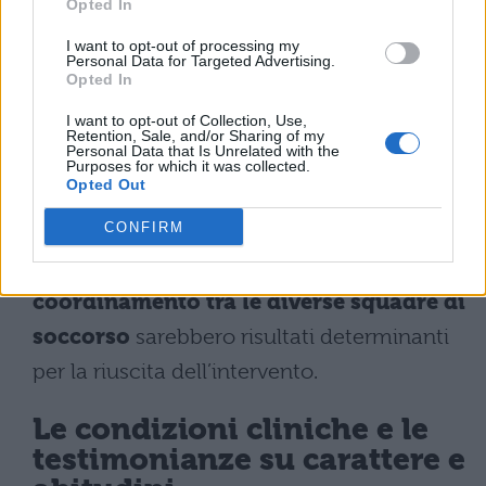
Opted In
sponda del Piave, impiegando visori
I want to opt-out of processing my
notturni per garantire la sicurezza
Personal Data for Targeted Advertising.
Opted In
dell’operazione in condizioni di scarsa
I want to opt-out of Collection, Use,
visibilità. Una volta stabilizzato sul posto, il
Retention, Sale, and/or Sharing of my
Personal Data that Is Unrelated with the
minore sarebbe stato trasferito d’urgenza al
Purposes for which it was collected.
Opted Out
pronto soccorso dell’ospedale Ca’ Foncello
CONFIRM
di Treviso, dove i genitori lo avrebbero
raggiunto poco dopo.
La tempestività e il
coordinamento tra le diverse squadre di
soccorso
sarebbero risultati determinanti
per la riuscita dell’intervento.
Le condizioni cliniche e le
testimonianze su carattere e