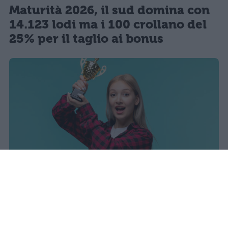
Maturità 2026, il sud domina con
14.123 lodi ma i 100 crollano del
25% per il taglio ai bonus
I dati ufficiali della Maturità 2026
rivelano una concentrazione di
eccellenze al sud, con Campania,