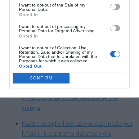
proseguirà gli studi universitari ma entrerà
I want to opt-out of the Sale of my
Personal Data.
nel mondo del lavoro, mettendo a frutto il
Opted In
suo percorso scolastico appena concluso.
I want to opt-out of processing my
Personal Data for Targeted Advertising.
Leggi anche:
Opted In
I want to opt-out of Collection, Use,
Il liceo le mette a disposizione una
Retention, Sale, and/or Sharing of my
Personal Data that Is Unrelated with the
Purposes for which it was collected.
nursery per il figlio, così Sofia non
Opted Out
dovrà lasciare la scuola
CONFIRM
Professore universitario tiene in braccio
il figlio di una studentessa mentre
spiega
Madre sceglie l’istruzione parentale per
il figlio: il supporto didattico era