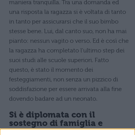
maniera tranquilla. Tra una domanda ed
una risposta la ragazza si è voltata di tanto
in tanto per assicurarsi che il suo bimbo
stesse bene. Lui, dal canto suo, non ha mai
pianto: nessun vagito o verso. Ed è così che
la ragazza ha completato l’ultimo step dei
suoi studi alle scuole superiori. Fatto
questo, è stato il momento dei
festeggiamenti, non senza un pizzico di
soddisfazione per essere arrivata alla fine
dovendo badare ad un neonato.
Si è diplomata con il
sostegno di famiglia e
scuola