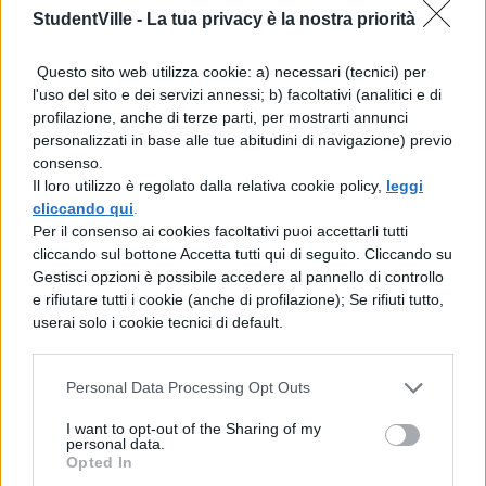
StudentVille -
La tua privacy è la nostra priorità
Non si può dire, però, che non sia stata
Questo sito web utilizza cookie: a) necessari (tecnici) per
aiutata. Oltre che il supporto della famiglia,
l'uso del sito e dei servizi annessi; b) facoltativi (analitici e di
Swamy ha ricevuto quello dei suoi
profilazione, anche di terze parti, per mostrarti annunci
personalizzati in base alle tue abitudini di navigazione) previo
compagni di classe ma soprattutto dei
consenso.
professori. Durante i mesi di maternità ha
Il loro utilizzo è regolato dalla relativa cookie policy,
leggi
cliccando qui
.
avuto la possibilità di seguire le lezioni in
Per il consenso ai cookies facoltativi puoi accettarli tutti
Dad, così da non perdere preziosi giorni di
cliccando sul bottone Accetta tutti qui di seguito. Cliccando su
Gestisci opzioni è possibile accedere al pannello di controllo
scuola. Swamy ha concluso il suo percorso
e rifiutare tutti i cookie (anche di profilazione); Se rifiuti tutto,
all’istituto alberghiero Datini di Prato. Una
userai solo i cookie tecnici di default.
scelta non casuale, dato che i suoi genitori
Personal Data Processing Opt Outs
lavorano nel campo della ristorazione da
anni. Ed è questo il futuro che la aspetta:
I want to opt-out of the Sharing of my
personal data.
dopo il diploma, ha dichiarato, non
Opted In