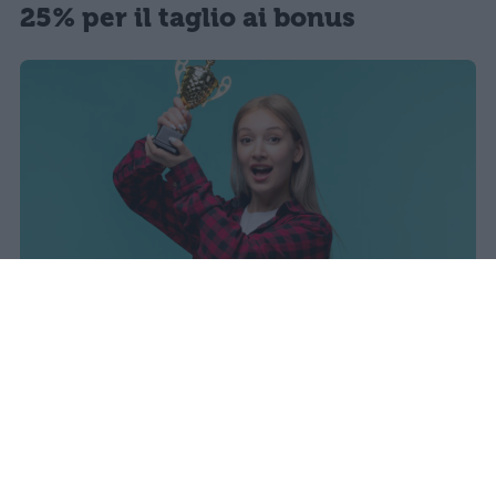
25% per il taglio ai bonus
sniro
Pubblicato il 7 ago 2026
Il Ministero dell’Istruzione e del Merito ha
diffuso i dati ufficiali sugli esiti degli esami