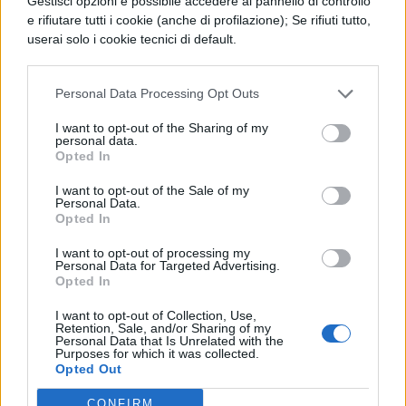
no agli esami di riparazione e un bel vaffa a
Gestisci opzioni è possibile accedere al pannello di controllo
e rifiutare tutti i cookie (anche di profilazione); Se rifiuti tutto,
questo ministro".
userai solo i cookie tecnici di default.
Raduni studenteschi anche a Crotone,
presso piazza della Resistenza sempre alle
Personal Data Processing Opt Outs
9, e a Palermo, dove però l’appuntamento
I want to opt-out of the Sharing of my
personal data.
sarà pomeridiano, alle 16 a piazza
Opted In
Politeama dove il portavoce del
I want to opt-out of the Sale of my
movimento di protesta, Gaetano Sciortino,
Personal Data.
Opted In
darà il via ad assemblee permanenti in tutti
I want to opt-out of processing my
le scuole che potrebbero culminare in
Personal Data for Targeted Advertising.
Opted In
autogestioni e occupazioni. Sono state
I want to opt-out of Collection, Use,
infine annunciate mobilitazioni anti-Fioroni
Retention, Sale, and/or Sharing of my
Personal Data that Is Unrelated with the
anche a Benevento, Brindisi e Gorizia.
Purposes for which it was collected.
Opted Out
www.lastampa.it
CONFIRM