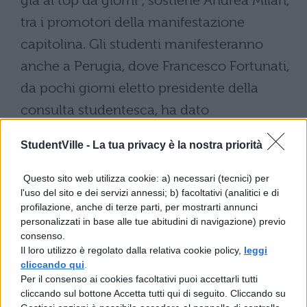
già al top da giorni", sostiene Andrea Milan,
tra i promotori della manifestazione
capitolina. Gli studenti manifesteranno
anche a Perugia, dove Francesco Fortunati,
da pochi giorni eletto presidente della
consulta studentesca, ha dato
appuntamento a tutti per le 8.30 a Piazza
StudentVille -
La tua privacy è la nostra priorità
della Resistenza.
Raduni e manifestazioni sono previsti
Questo sito web utilizza cookie: a) necessari (tecnici) per
l'uso del sito e dei servizi annessi; b) facoltativi (analitici e di
anche a Firenze, a piazza Strozzi alle 9, dove
profilazione, anche di terze parti, per mostrarti annunci
"scenderanno in piazza – sottolinea il
personalizzati in base alle tue abitudini di navigazione) previo
consenso.
promotore della protesta, Marco Mangani –
Il loro utilizzo è regolato dalla relativa cookie policy,
leggi
tutti quegli studenti che non vogliono
cliccando qui
.
Per il consenso ai cookies facoltativi puoi accettarli tutti
indossare etichette politiche, ma solo dire
cliccando sul bottone Accetta tutti qui di seguito. Cliccando su