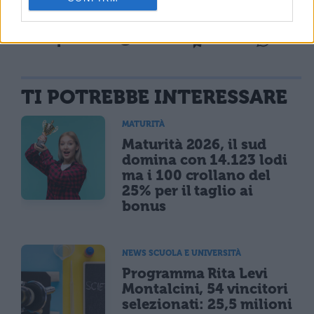
TI POTREBBE INTERESSARE
MATURITÀ
Maturità 2026, il sud
domina con 14.123 lodi
ma i 100 crollano del
25% per il taglio ai
bonus
NEWS SCUOLA E UNIVERSITÀ
Programma Rita Levi
Montalcini, 54 vincitori
selezionati: 25,5 milioni