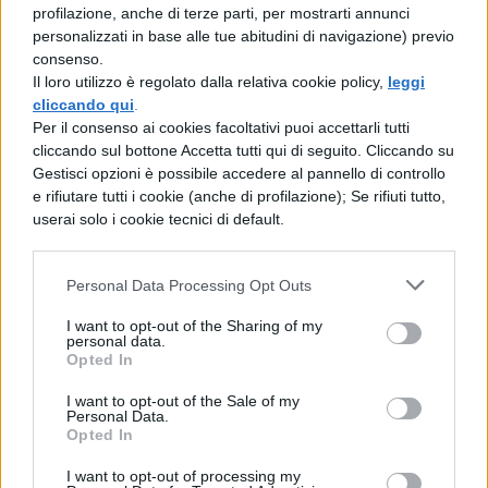
anche la Columbia University ha cambiato
profilazione, anche di terze parti, per mostrarti annunci
strategia. Dopo aver inizialmente ceduto
personalizzati in base alle tue abitudini di navigazione) previo
consenso.
alle pressioni governative che avevano
Il loro utilizzo è regolato dalla relativa cookie policy,
leggi
comportato un
taglio di 400 milioni di
cliccando qui
.
Per il consenso ai cookies facoltativi puoi accettarli tutti
dollari
, l’università newyorkese ha fatto
cliccando sul bottone Accetta tutti qui di seguito. Cliccando su
marcia indietro. La presidente pro tempore
Gestisci opzioni è possibile accedere al pannello di controllo
e rifiutare tutti i cookie (anche di profilazione); Se rifiuti tutto,
Claire Shipman ha dichiarato che
userai solo i cookie tecnici di default.
l’istituzione “respingerà un’ingerenza
pesante da parte del governo”
Personal Data Processing Opt Outs
considerando inaccettabile qualsiasi
I want to opt-out of the Sharing of my
personal data.
accordo in cui funzionari federali
Opted In
dettassero “cosa insegniamo, cosa
I want to opt-out of the Sale of my
Personal Data.
ricerchiamo o chi assumiamo”.
Opted In
Implicazioni sull’autonomia
I want to opt-out of processing my