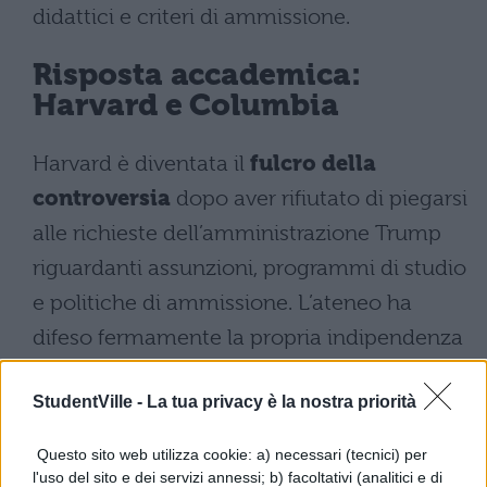
didattici e criteri di ammissione.
Risposta accademica:
Harvard e Columbia
Harvard è diventata il
fulcro della
controversia
dopo aver rifiutato di piegarsi
alle richieste dell’amministrazione Trump
riguardanti assunzioni, programmi di studio
e politiche di ammissione. L’ateneo ha
difeso fermamente la propria indipendenza
accademica nonostante le minacce di tagli
StudentVille -
La tua privacy è la nostra priorità
ai finanziamenti federali.
Sulla scia di questa presa di posizione,
Questo sito web utilizza cookie: a) necessari (tecnici) per
l'uso del sito e dei servizi annessi; b) facoltativi (analitici e di