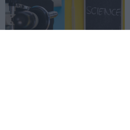
Il Mur approva la graduatoria del
Programma Rita Levi Montalcini: 54
ricercatori internazionali assunti con
contratti tenure track e finanziamenti
dedicati ai progetti scientifici.
vincenzo
Pubblicato il 7 ago 2026
Il Ministro dell’Università e della Ricerca,