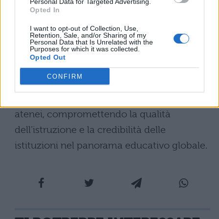
Personal Data for Targeted Advertising.
universitaria
Opted In
I want to opt-out of Collection, Use,
Questa controversia solleva
interrogativi
Retention, Sale, and/or Sharing of my
Personal Data that Is Unrelated with the
Purposes for which it was collected.
fondamentali sulla libertà accademica
.
Opted Out
L’interferenza governativa nelle politiche di
CONFIRM
assunzione e nei programmi didattici
rischia di minare l’indipendenza degli
atenei, compromettendo la qualità
dell’istruzione e la credibilità delle
istituzioni nel panorama educativo globale.