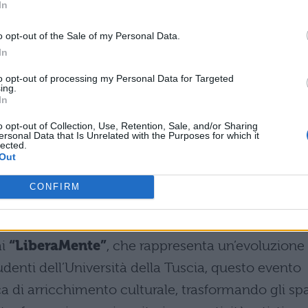
In
di valorizzare la diversità espressiva degli artisti
nti alle figure già affermate nel panorama artistic
o opt-out of the Sale of my Personal Data.
In
to opt-out of processing my Personal Data for Targeted
gamenti futuri
ing.
In
 un evento itinerante che ha già riscosso succe
o opt-out of Collection, Use, Retention, Sale, and/or Sharing
ersonal Data that Is Unrelated with the Purposes for which it
lected.
 di approdare a Viterbo, la manifestazione ha tocca
Out
e
Perugia, Brescia, Albenga, Foligno,
CONFIRM
do un percorso artistico di rilevanza nazionale.
questa edizione, ma proseguirà in autunno 2025
mi
“LiberaMente”
, che rappresenta un’evoluzione
studenti dell’Università della Tuscia, questo evento
a di arricchimento culturale, trasformando gli sp