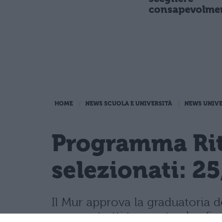
consapevolme
HOME
NEWS SCUOLA E UNIVERSITÀ
NEWS UNIVE
Programma Rita
selezionati: 25
Il Mur approva la graduatoria d
con contratti tenure track e fina