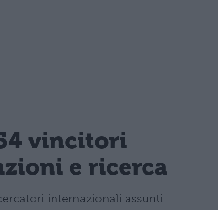
4 vincitori
nzioni e ricerca
ercatori internazionali assunti