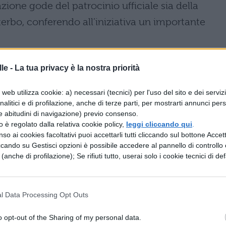
ione gode del patrocinio ufficiale sia della
erbo, conferendo all’iniziativa un importante
rmalmente dedicato alle collezioni scientifiche e
le -
La tua privacy è la nostra priorità
inventa come spazio espositivo contemporaneo,
i dialogo tra il mondo accademico e quello
web utilizza cookie: a) necessari (tecnici) per l'uso del sito e dei serviz
analitici e di profilazione, anche di terze parti, per mostrarti annunci pers
tonico di pregio.
e abitudini di navigazione) previo consenso.
zzo è regolato dalla relativa cookie policy,
leggi cliccando qui
.
ne artistica
so ai cookies facoltativi puoi accettarli tutti cliccando sul bottone Accetta
ccando su Gestisci opzioni è possibile accedere al pannello di controllo e
e (anche di profilazione); Se rifiuti tutto, userai solo i cookie tecnici di def
inedite
selezionate attentamente dal comitato
he hanno risposto all’invito. Il tema
“Spaziotempo”
ll’esposizione, che accoglie espressioni artistiche
l Data Processing Opt Outs
sivi, senza limitazioni di discipline, tecniche o stil
o opt-out of the Sharing of my personal data.