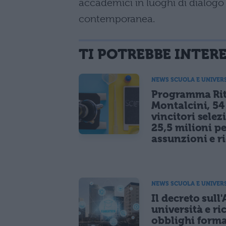
accademici in luoghi di dialogo t
contemporanea.
TI POTREBBE INTER
NEWS SCUOLA E UNIVER
Programma Rit
Montalcini, 54
vincitori selez
25,5 milioni p
assunzioni e r
NEWS SCUOLA E UNIVER
Il decreto sull'
università e ri
obblighi forma