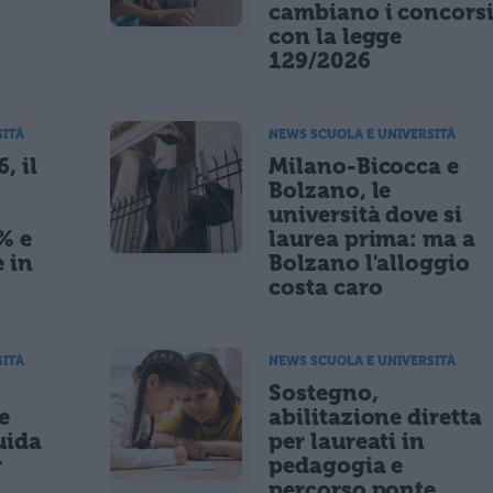
cambiano i concors
con la legge
129/2026
SITÀ
NEWS SCUOLA E UNIVERSITÀ
, il
Milano-Bicocca e
Bolzano, le
università dove si
% e
laurea prima: ma a
 in
Bolzano l'alloggio
costa caro
SITÀ
NEWS SCUOLA E UNIVERSITÀ
o
Sostegno,
e
abilitazione diretta
uida
per laureati in
r
pedagogia e
percorso ponte