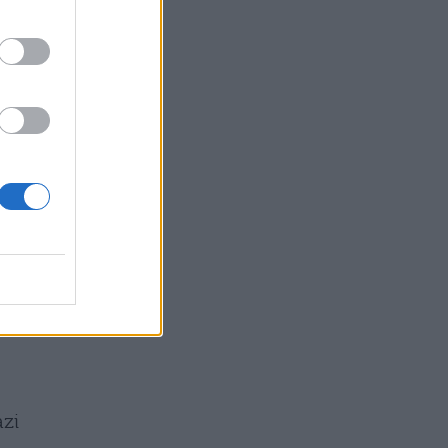
o
sso
to
azi