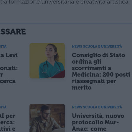
ra formazione universitaria e creatività artistica
ESSARE
SITÀ
NEWS SCUOLA E UNIVERSITÀ
a Levi
Consiglio di Stato
ordina gli
ionati:
scorrimenti a
er
Medicina: 200 posti
icerca
riassegnati per
merito
SITÀ
NEWS SCUOLA E UNIVERSITÀ
AI per
Università, nuovo
cerca:
protocollo Mur-
tivi e
Anac: come