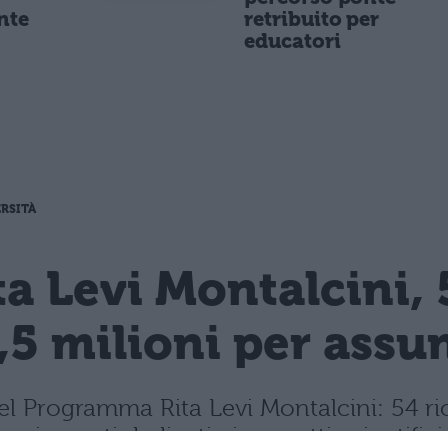
nte
retribuito per
educatori
RSITÀ
 Levi Montalcini, 5
,5 milioni per assu
el Programma Rita Levi Montalcini: 54 ric
nziamenti dedicati ai progetti scientifici.