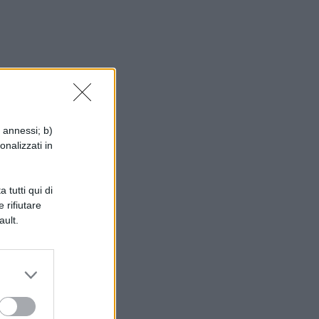
i annessi; b)
onalizzati in
 tutti qui di
 rifiutare
ault.
i.