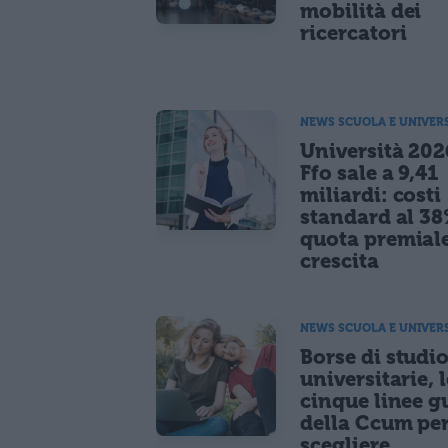
mobilità dei
ricercatori
NEWS SCUOLA E UNIVER
Università 2026
Ffo sale a 9,41
miliardi: costi
standard al 38
quota premiale
crescita
NEWS SCUOLA E UNIVER
Borse di studi
universitarie, l
cinque linee g
della Ccum pe
scegliere