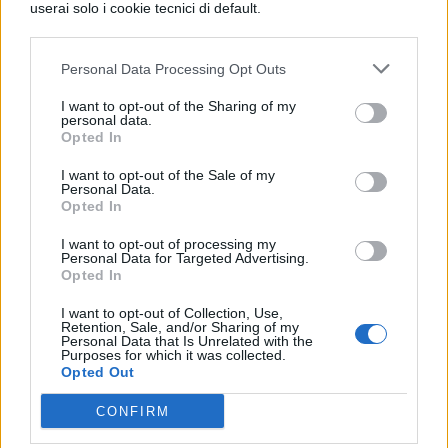
userai solo i cookie tecnici di default.
quindi determinato dalla somma
complessiva di tutti questi punteggi.
Personal Data Processing Opt Outs
Novità e requisiti aggiuntivi
I want to opt-out of the Sharing of my
personal data.
Opted In
La maturità 2025 presenta alcune novità
I want to opt-out of the Sale of my
Personal Data.
significative che gli studenti devono
Opted In
considerare. La prima riguarda l’Alternanza
I want to opt-out of processing my
scuola-lavoro
(PCTO) che diventa
Personal Data for Targeted Advertising.
Opted In
elemento obbligatorio per
I want to opt-out of Collection, Use,
l’ammissione all’esame
, in applicazione
Retention, Sale, and/or Sharing of my
Personal Data that Is Unrelated with the
del Decreto legislativo 62/2017. Questo
Purposes for which it was collected.
Opted Out
significa che gli studenti dovranno aver
CONFIRM
completato il monte ore previsto per i