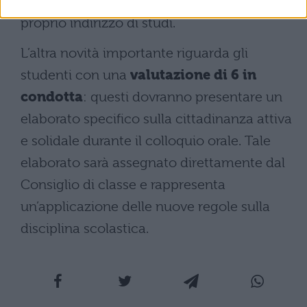
percorsi PCTO secondo quanto stabilito dal
proprio indirizzo di studi.
L’altra novità importante riguarda gli
studenti con una
valutazione di 6 in
condotta
: questi dovranno presentare un
elaborato specifico sulla cittadinanza attiva
e solidale durante il colloquio orale. Tale
elaborato sarà assegnato direttamente dal
Consiglio di classe e rappresenta
un’applicazione delle nuove regole sulla
disciplina scolastica.