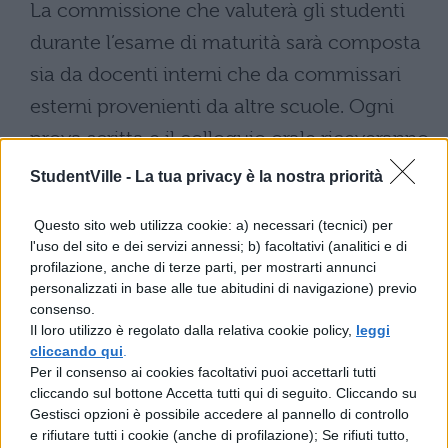
La commissione che valuterà gli studenti
durante l’esame di maturità sarà composta
sia da docenti interni che da commissari
esterni provenienti da altre scuole. Ogni
prova scritta e il colloquio orale riceveranno
una valutazione in ventesimi.
StudentVille -
La tua privacy è la nostra priorità
Al punteggio ottenuto nelle prove d’esame
Questo sito web utilizza cookie: a) necessari (tecnici) per
si aggiungeranno i crediti scolastici
l'uso del sito e dei servizi annessi; b) facoltativi (analitici e di
profilazione, anche di terze parti, per mostrarti annunci
maturati durante il triennio
, che
personalizzati in base alle tue abitudini di navigazione) previo
possono raggiungere un massimo di 40
consenso.
Il loro utilizzo è regolato dalla relativa cookie policy,
leggi
punti. La commissione avrà inoltre la
cliccando qui
.
facoltà di assegnare fino a 5 punti bonus
Per il consenso ai cookies facoltativi puoi accettarli tutti
cliccando sul bottone Accetta tutti qui di seguito. Cliccando su
agli studenti particolarmente meritevoli. Il
Gestisci opzioni è possibile accedere al pannello di controllo
voto finale dell’esame di maturità sarà
e rifiutare tutti i cookie (anche di profilazione); Se rifiuti tutto,