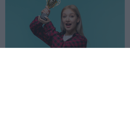
I dati ufficiali della Maturità 2026
rivelano una concentrazione di
eccellenze al sud, con Campania,
Puglia e Sicilia in testa. Cala
drasticamente la percentuale di voti
100.
sniro