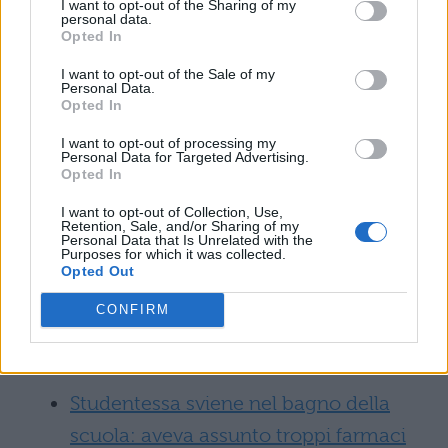
I want to opt-out of the Sharing of my
considerazione i dati mondiali. Il suicidio
personal data.
Opted In
miete ogni anno nel mondo circa 800.000
I want to opt-out of the Sale of my
morti all’anno. Cosa possiamo fare?
Personal Data.
Opted In
Ascoltare chi si trovi in difficoltà
I want to opt-out of processing my
potrebbe essere già un buon inizio. Spesso,
Personal Data for Targeted Advertising.
Opted In
chi sopravvive ad un simile gesto afferma
che ciò che più gli mancava era qualcuno
I want to opt-out of Collection, Use,
Retention, Sale, and/or Sharing of my
Personal Data that Is Unrelated with the
che lo stesse a sentire. In fondo a noi non
Purposes for which it was collected.
Opted Out
costa niente, ma per l’altro potrebbe fare la
differenza.
CONFIRM
Leggi anche:
Studentessa sviene nel bagno della
scuola: aveva assunto troppi farmaci