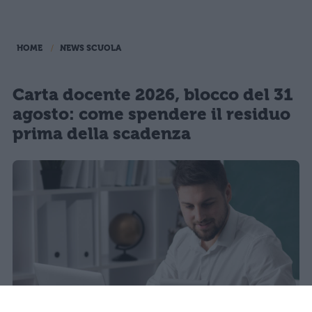
HOME
NEWS SCUOLA
Carta docente 2026, blocco del 31
agosto: come spendere il residuo
prima della scadenza