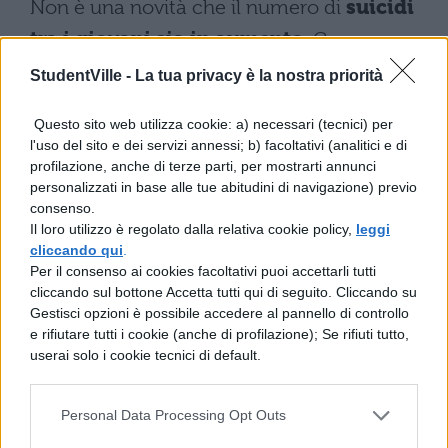
Non è una novità che il numero di
suicidi
tra i giovani sia in aumento
. Come reso
noto dal sito della Fondazione Veronesi, nel
StudentVille -
La tua privacy è la nostra priorità
2021 le segnalazioni relative al
suicidio
Questo sito web utilizza cookie: a) necessari (tecnici) per
non sono mai state così numerose. I
l'uso del sito e dei servizi annessi; b) facoltativi (analitici e di
numeri sono preoccupanti. Si stima siano
profilazione, anche di terze parti, per mostrarti annunci
personalizzati in base alle tue abitudini di navigazione) previo
quasi
6.000 le richieste d’aiuto
arrivate
consenso.
nel 2021 all’Associazione Telefono Amico
Il loro utilizzo è regolato dalla relativa cookie policy,
leggi
cliccando qui
.
Italia. Queste sono provenute sia da
Per il consenso ai cookies facoltativi puoi accettarli tutti
cliccando sul bottone Accetta tutti qui di seguito. Cliccando su
persone attratte dall’idea di togliersi la vita
Gestisci opzioni è possibile accedere al pannello di controllo
che da soggetti preoccupati per il possibile
e rifiutare tutti i cookie (anche di profilazione); Se rifiuti tutto,
userai solo i cookie tecnici di default.
suicidio di un proprio amico o familiare.
La situazione appare ancora più
Personal Data Processing Opt Outs
preoccupante se si prendono in