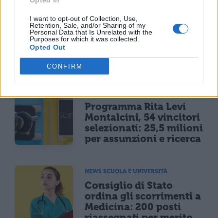
Opted In
MATURITÀ
Maturità 2026, il sud
I want to opt-out of Collection, Use,
Retention, Sale, and/or Sharing of my
domina con 14.123 lodi
Personal Data that Is Unrelated with the
ma i 100 crollano del
Purposes for which it was collected.
25% per il taglio ai
Opted Out
bonus
CONFIRM
NEWS SCUOLA E UNIVERSITÀ
Programma Rita Levi
Montalcini, 54 vincitori
selezionati: 25,5 milioni
per assunzioni e ricerca
NEWS SCUOLA E UNIVERSITÀ
Consiglio di Stato
ordina gli scorrimenti a
Medicina: 200 posti
riassegnati per merito