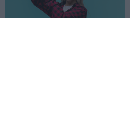
I dati ufficiali della Maturità 2026
rivelano una concentrazione di
eccellenze al sud, con Campania,
Puglia e Sicilia in testa. Cala
drasticamente la percentuale di voti
100.
sniro
Pubblicato il 7 ago 2026
Il Ministero dell’Istruzione e del Merito ha