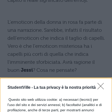
capito il reale significato dell'emoji.
L'emoticon della donna in rosa fa parte di
una narrazione. Sarebbe, infatti il risultato
dell'emoticon che indica il taglio di capelli.
Vero è che l'emoticon misteriosa ha i
capelli più corti di quella che indica
l'imminente sforbiciata. Avrà ragione il
buon
Jessi
? Cosa ne pensate?
StudentVille -
La tua privacy è la nostra priorità
Questo sito web utilizza cookie: a) necessari (tecnici) per
l'uso del sito e dei servizi annessi; b) facoltativi (analitici e di
profilazione, anche di terze parti, per mostrarti annunci