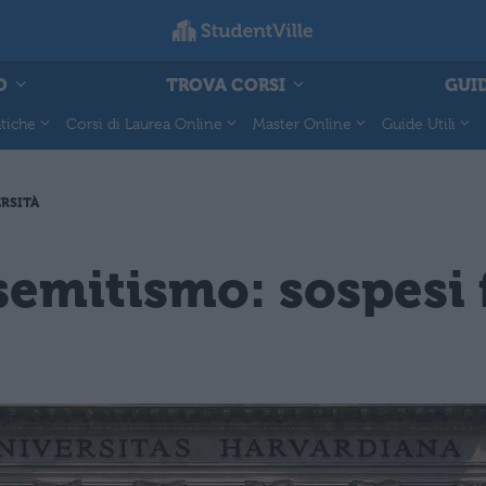
O
TROVA CORSI
GUID
tiche
Corsi di Laurea Online
Master Online
Guide Utili
RSITÀ
semitismo: sospesi