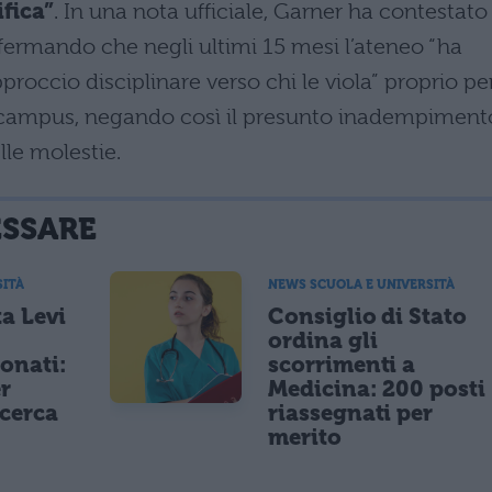
ifica”
. In una nota ufficiale, Garner ha contestato
ffermando che negli ultimi 15 mesi l’ateneo “ha
pproccio disciplinare verso chi le viola” proprio pe
l campus, negando così il presunto inadempiment
lle molestie.
ESSARE
SITÀ
NEWS SCUOLA E UNIVERSITÀ
a Levi
Consiglio di Stato
ordina gli
ionati:
scorrimenti a
er
Medicina: 200 posti
icerca
riassegnati per
merito