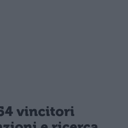
4 vincitori
nzioni e ricerca