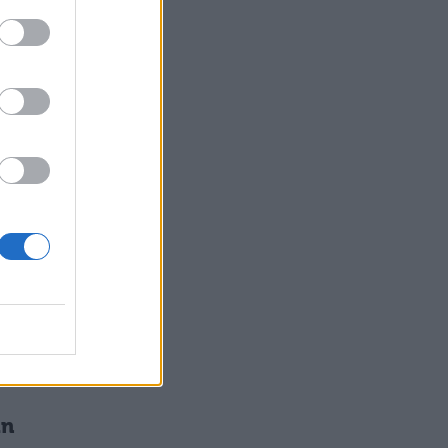
tà
in