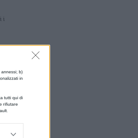
 i
i annessi; b)
onalizzati in
 tutti qui di
 rifiutare
ault.
no.