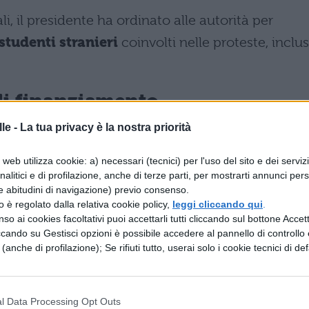
li, il presidente ha ordinato alle autorità per
 studenti stranieri
coinvolti nelle proteste, inclusi
di finanziamento
le -
La tua privacy è la nostra priorità
inistration, il riesame riguarderà specificamente
d per un valore di
255,6 milioni di dollari
,
web utilizza cookie: a) necessari (tecnici) per l'uso del sito e dei serviz
analitici e di profilazione, anche di terze parti, per mostrarti annunci pers
ri
in impegni pluriennali. Complessivamente, la
e abitudini di navigazione) previo consenso.
iardi di dollari di finanziamento federale
zzo è regolato dalla relativa cookie policy,
leggi cliccando qui
.
so ai cookies facoltativi puoi accettarli tutti cliccando sul bottone Accetta
ccando su Gestisci opzioni è possibile accedere al pannello di controllo e
e (anche di profilazione); Se rifiuti tutto, userai solo i cookie tecnici di def
oni ufficiali
oni contrastanti
nel panorama politico america
l Data Processing Opt Outs