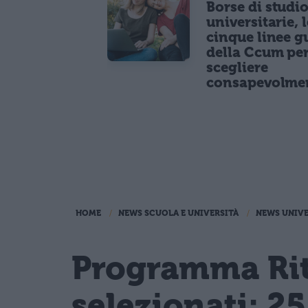
Borse di studi
universitarie, l
cinque linee g
della Ccum pe
scegliere
consapevolme
HOME
NEWS SCUOLA E UNIVERSITÀ
NEWS UNIVE
Programma Rita
selezionati: 25