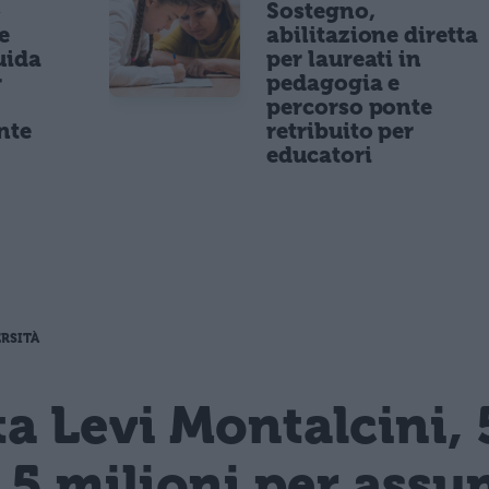
o
Sostegno,
e
abilitazione diretta
uida
per laureati in
r
pedagogia e
percorso ponte
nte
retribuito per
educatori
RSITÀ
 Levi Montalcini, 5
,5 milioni per assu