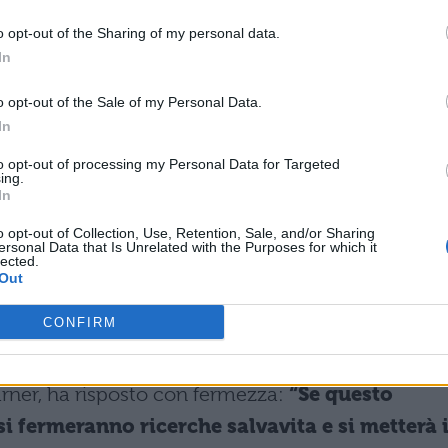
o che potrebbe compromettere gravemente la liber
o opt-out of the Sharing of my personal data.
sitari, mentre i sostenitori ritengono che
In
per garantire la sicurezza degli studenti ebrei e
o opt-out of the Sale of my Personal Data.
In
nda McMahon ha espresso una posizione netta,
to opt-out of processing my Personal Data for Targeted
ing.
 Harvard nel proteggere gli studenti dalla
In
mentre promuove ideologie divisive, ha
o opt-out of Collection, Use, Retention, Sale, and/or Sharing
ersonal Data that Is Unrelated with the Purposes for which it
sua reputazione”
, aggiungendo che l’università
lected.
Out
rori e tornare all’eccellenza accademica.
CONFIRM
arner, ha risposto con fermezza:
“Se questo
i fermeranno ricerche salvavita e si metterà 