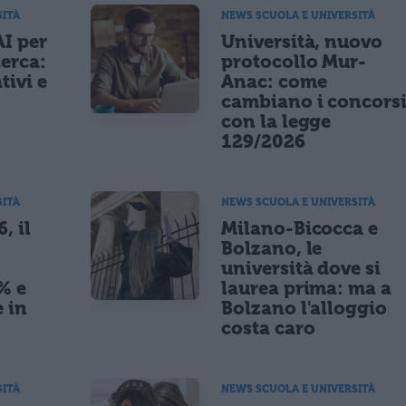
SITÀ
NEWS SCUOLA E UNIVERSITÀ
AI per
Università, nuovo
cerca:
protocollo Mur-
tivi e
Anac: come
cambiano i concors
con la legge
129/2026
SITÀ
NEWS SCUOLA E UNIVERSITÀ
, il
Milano-Bicocca e
Bolzano, le
università dove si
% e
laurea prima: ma a
 in
Bolzano l'alloggio
costa caro
SITÀ
NEWS SCUOLA E UNIVERSITÀ