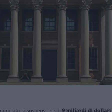
annunciato la sospensione di
9 miliardi di dollari