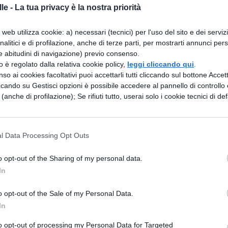
i San Marino.
le -
La tua privacy è la nostra priorità
 studio complete e sistemazione alloggiativa
web utilizza cookie: a) necessari (tecnici) per l'uso del sito e dei serviz
analitici e di profilazione, anche di terze parti, per mostrarti annunci pers
so accademico, garantendo sostegno economico e
e abitudini di navigazione) previo consenso.
tato dichiarato un numero massimo di studenti
zzo è regolato dalla relativa cookie policy,
leggi cliccando qui
.
so ai cookies facoltativi puoi accettarli tutti cliccando sul bottone Accetta
ra dell’iniziativa a nuovi ingressi
ccando su Gestisci opzioni è possibile accedere al pannello di controllo e
 di accoglienza della rete.
e (anche di profilazione); Se rifiuti tutto, userai solo i cookie tecnici di def
a per un ateneo a Gaza
l Data Processing Opt Outs
 un
piano strutturale che oltrepassa
o opt-out of the Sharing of my personal data.
n il sostegno operativo della Protezione Civile,
In
neo nella Striscia di Gaza
per formare una
o opt-out of the Sale of my Personal Data.
utonoma e aperta al mondo».
In
oordinato degli studenti accolti nelle univers
to opt-out of processing my Personal Data for Targeted