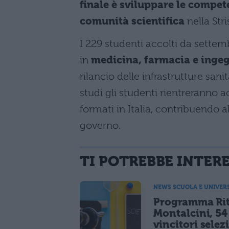
finale è sviluppare le compet
comunità scientifica
nella Stri
I 229 studenti accolti da sett
in
medicina, farmacia e inge
rilancio delle infrastrutture san
studi gli studenti rientreranno 
formati in Italia, contribuendo a
governo.
TI POTREBBE INTER
NEWS SCUOLA E UNIVER
Programma Rit
Montalcini, 54
vincitori selez