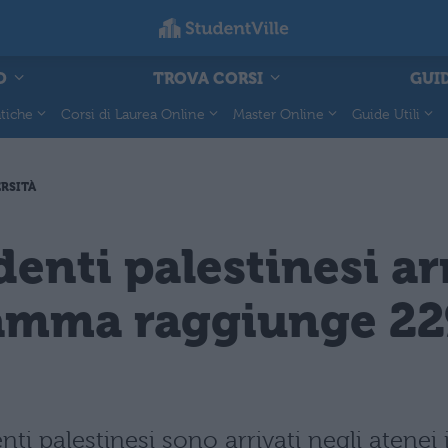
O
TROVA CORSI
GUID
tiche
Corsi di Laurea Online
Master Online
Guide Utili
RSITÀ
denti palestinesi ar
gramma raggiunge 22
nti palestinesi sono arrivati negli atenei