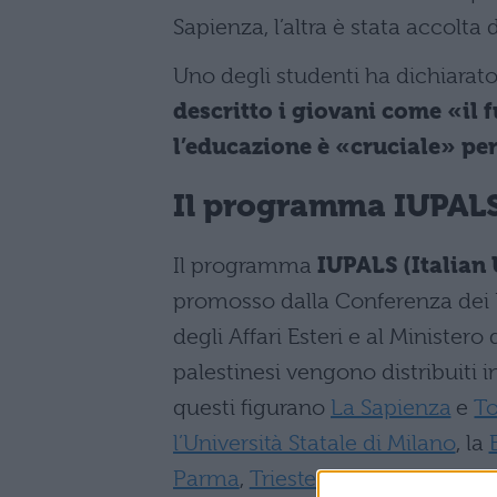
Sapienza, l’altra è stata accolta d
Uno degli studenti ha dichiarato 
descritto i giovani come «il 
l’educazione è «cruciale» per
Il programma IUPALS 
Il programma
IUPALS (Italian 
promosso dalla Conferenza dei Re
degli Affari Esteri e al Ministero 
palestinesi vengono distribuiti i
questi figurano
La Sapienza
e
To
l’Università Statale di Milano
, la
Parma
,
Trieste
,
Palermo
,
Sassari