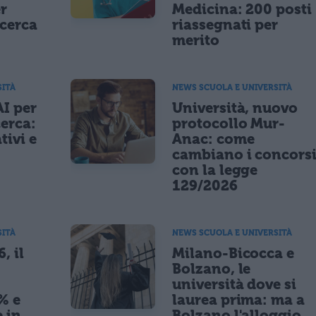
er
Medicina: 200 posti
icerca
riassegnati per
merito
SITÀ
NEWS SCUOLA E UNIVERSITÀ
AI per
Università, nuovo
cerca:
protocollo Mur-
tivi e
Anac: come
cambiano i concors
con la legge
129/2026
SITÀ
NEWS SCUOLA E UNIVERSITÀ
, il
Milano-Bicocca e
Bolzano, le
università dove si
% e
laurea prima: ma a
 in
Bolzano l'alloggio