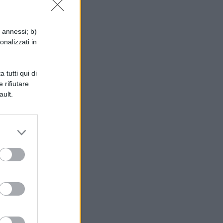
i annessi; b)
onalizzati in
 tutti qui di
 rifiutare
ault.
ità