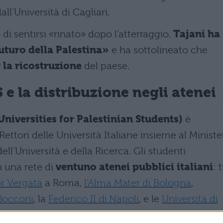
all’Università di Cagliari.
di sentirsi «rinato» dopo l’atterraggio.
Tajani ha
futuro della Palestina»
e ha sottolineato che
 la ricostruzione
del paese.
e la distribuzione negli atenei
Universities for Palestinian Students)
è
ttori delle Università Italiane insieme al Ministe
dell’Università e della Ricerca. Gli studenti
n una rete di
ventuno atenei pubblici italiani
: 
r Vergata
a Roma,
l’Alma Mater di Bologna
,
Bocconi
, la
Federico II di Napoli
, e le
Università di
e
Cagliari
. Due studenti sono stati indirizzati