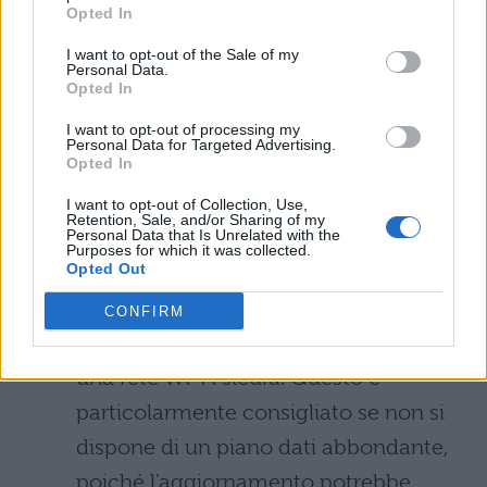
Opted In
garantire la sicurezza delle
I want to opt-out of the Sale of my
informazioni.
Personal Data.
Opted In
Carica la Batteria:
Assicurarsi che il
I want to opt-out of processing my
Personal Data for Targeted Advertising.
dispositivo abbia una carica sufficiente
Opted In
prima di iniziare l’aggiornamento.
I want to opt-out of Collection, Use,
Collegare il dispositivo a una fonte di
Retention, Sale, and/or Sharing of my
Personal Data that Is Unrelated with the
alimentazione e lasciarlo collegato
Purposes for which it was collected.
Opted Out
durante l’intera procedura.
CONFIRM
Connessione Wi-Fi:
Connettersi a
una rete Wi-Fi sicura. Questo è
particolarmente consigliato se non si
dispone di un piano dati abbondante,
poiché l’aggiornamento potrebbe