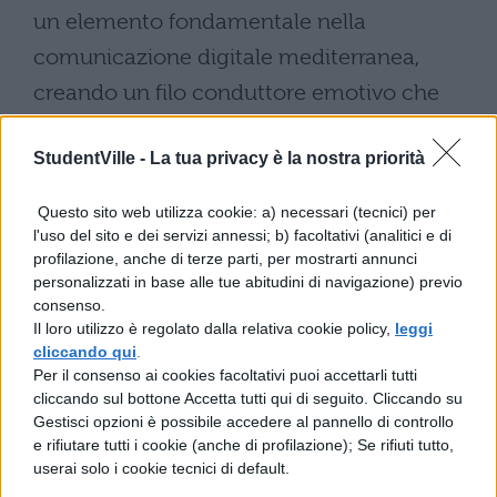
un elemento fondamentale nella
comunicazione digitale mediterranea,
creando un filo conduttore emotivo che
unisce culture diverse attraverso il sorriso.
StudentVille -
La tua privacy è la nostra priorità
Le scelte curiose: il
fenomeno del teschio e altri
Questo sito web utilizza cookie: a) necessari (tecnici) per
l'uso del sito e dei servizi annessi; b) facoltativi (analitici e di
simboli inaspettati
profilazione, anche di terze parti, per mostrarti annunci
personalizzati in base alle tue abitudini di navigazione) previo
consenso.
Il teschio ha conquistato
Il loro utilizzo è regolato dalla relativa cookie policy,
leggi
sorprendentemente la prima posizione in
cliccando qui
.
Per il consenso ai cookies facoltativi puoi accettarli tutti
Germania
,
Grecia
,
Serbia
,
Slovenia
e
cliccando sul bottone Accetta tutti qui di seguito. Cliccando su
Ungheria
. Lungi dall’essere un simbolo
Gestisci opzioni è possibile accedere al pannello di controllo
e rifiutare tutti i cookie (anche di profilazione); Se rifiuti tutto,
macabro, questa emoji viene utilizzata per
userai solo i cookie tecnici di default.
esprimere una risata estrema o ironia dark,