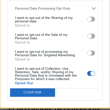
trasformandosi nel modo preferito per dire
Personal Data Processing Opt Outs
“sto morendo dal ridere”
.
I want to opt-out of the Sharing of my
personal data.
Tra le scelte più particolari troviamo anche
Opted In
il
clown in Romania
, la
bandiera
I want to opt-out of the Sale of my
Personal Data.
nazionale in Ucraina
come espressione di
Opted In
patriottismo, il
cuore bianco in
I want to opt-out of processing my
Bielorussia
e la
faccina esasperata in
Personal Data for Targeted Advertising.
Opted In
Irlanda
, ciascuna riflettendo peculiarità
I want to opt-out of Collection, Use,
culturali e contesti sociali specifici.
Retention, Sale, and/or Sharing of my
Personal Data that Is Unrelated with the
Purposes for which it was collected.
Opted Out
CONFIRM