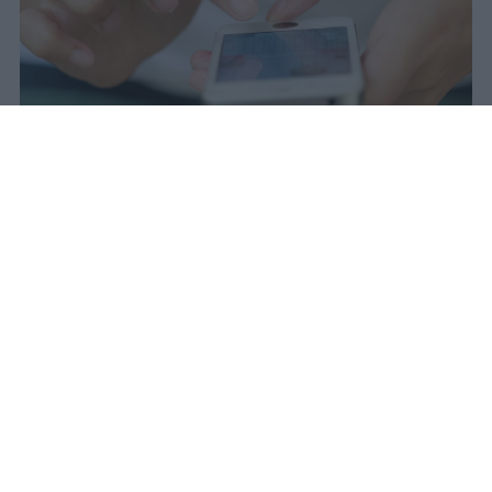
Il 21 luglio la Francia ha approvato
una legge che vieta ai minori di
quindici anni l'accesso ai social
network, in vigore dal 1° settembre.
Redazione Studentville
Pubblicato il 29 lug 2026
Il 21 luglio la Francia ha approvato una
legge che
vieta ai minori di quindici