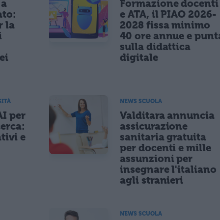
 a
Formazione docenti
ato:
e ATA, il PIAO 2026-
r la
2028 fissa minimo
i
40 ore annue e punt
sulla didattica
ei
digitale
SITÀ
NEWS SCUOLA
AI per
Valditara annuncia
cerca:
assicurazione
tivi e
sanitaria gratuita
per docenti e mille
assunzioni per
insegnare l'italiano
agli stranieri
NEWS SCUOLA