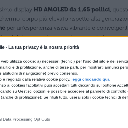
ssimo display
HD AMOLED da 1,65 pollici
, quest
chermo-corpo più elevato rispetto alla generazi
ne
per un’esperienza visiva vibrante e coinvolgent
 e fidatevi se vi diciamo che a questa fascia di
ay AMOLED così.
le -
La tua privacy è la nostra priorità
web utilizza cookie: a) necessari (tecnici) per l'uso del sito e dei serviz
analitici e di profilazione, anche di terze parti, per mostrarti annunci pers
e abitudini di navigazione) previo consenso.
zzo è regolato dalla relativa cookie policy,
leggi cliccando qui
.
so ai cookies facoltativi puoi accettarli tutti cliccando sul bottone Accetta
ccando su Gestisci opzioni è possibile accedere al pannello di controllo e
e (anche di profilazione); Se rifiuti tutto, userai solo i cookie tecnici di def
l Data Processing Opt Outs