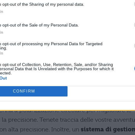
o opt-out of the Sharing of my personal data.
In
are la saturazione di ossigeno nel sangue e il
o opt-out of the Sale of my Personal Data.
cardiaca, oppure li potete testare facilmente tutti 
In
olo tocco sul display. Il
GTS 4 Mini può anche
to opt-out of processing my Personal Data for Targeted
a salute
per anomalie: frequenza cardiaca alta o
ing.
In
livelli di stress. Può tenere traccia dei dati sportivi
o opt-out of Collection, Use, Retention, Sale, and/or Sharing
r soddisfare le vostre esigenze, qualunque sia lo
ersonal Data that Is Unrelated with the Purposes for which it
lected.
acilmente ai vostri allenamenti preferiti,
GTS 4
Out
re automaticamente 7 sport.
CONFIRM
 sistemi di posizionamento satellitare
e utili
tenna a polarizzazione circolare per migliorare le
la precisione. Tenete traccia delle vostre avvent
con alta precisione. Inoltre, un
sistema di gestio