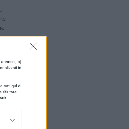
o
one
e.
i annessi; b)
onalizzati in
 tutti qui di
 rifiutare
ault.