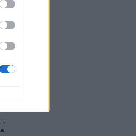
e
zza
ure
ne