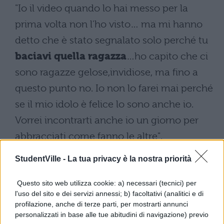
"Io il video quando lo hai messo per la
prima volta non l'ho visto… ma mi hanno
detto che è stato segnalato solo perché tu
baciavi quella ragazza
…ho capito che ci
sono ragazze gelose,invidiose, ma fino a
questo punto no. Io non lo farei mai perché
se il mio idolo è felice lo sono anche io.
Vorrei incontrarti anche io un giorno per
abbracciati come fanno le altre".
Antony
ha risolto tutto con una scrollata di
StudentVille -
La tua privacy è la nostra priorità
spalle: "Sapete che c'è… domani ripubblico
Questo sito web utilizza cookie: a) necessari (tecnici) per
il video e vaffanculo", aggiungendo, tra i
l'uso del sito e dei servizi annessi; b) facoltativi (analitici e di
profilazione, anche di terze parti, per mostrarti annunci
commenti al video, un perentorio invito:
personalizzati in base alle tue abitudini di navigazione) previo
"Distruggete questo video di like puffe e