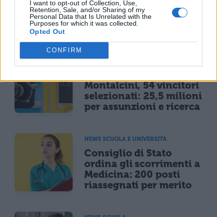
I want to opt-out of Collection, Use,
ma i 100 crollano del
Retention, Sale, and/or Sharing of my
25% per il taglio ai
Personal Data that Is Unrelated with the
Purposes for which it was collected.
bonus
Opted Out
CONFIRM
NEWS SCUOLA E UNIVERSITÀ
Programma Rita Levi
Montalcini, 54 vincitori
selezionati: 25,5 milioni
per assunzioni e ricerca
NEWS SCUOLA E UNIVERSITÀ
Consiglio di Stato
ordina gli scorrimenti a
Medicina: 200 posti
riassegnati per merito