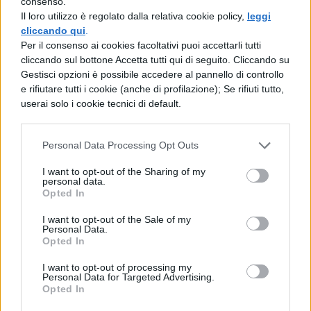
consenso.
Il loro utilizzo è regolato dalla relativa cookie policy,
leggi
facciamolo esplodere in modo da far
cliccando qui
.
rosicare quel bastardo che l'ha segnalato!"
Per il consenso ai cookies facoltativi puoi accettarli tutti
cliccando sul bottone Accetta tutti qui di seguito. Cliccando su
Gestisci opzioni è possibile accedere al pannello di controllo
e rifiutare tutti i cookie (anche di profilazione); Se rifiuti tutto,
Ed ecco il
video
della discordia.
userai solo i cookie tecnici di default.
Personal Data Processing Opt Outs
I want to opt-out of the Sharing of my
personal data.
Opted In
I want to opt-out of the Sale of my
Personal Data.
TI POTREBBE INTERESSARE
Opted In
I want to opt-out of processing my
MATURITÀ
Personal Data for Targeted Advertising.
Maturità 2026, il sud
Opted In
domina con 14.123 lodi