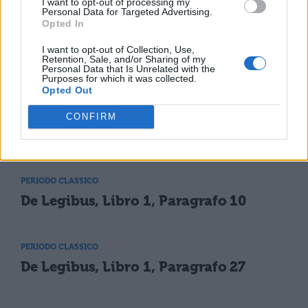
I want to opt-out of processing my
Personal Data for Targeted Advertising.
oggetto di venerazione religiosa.
Opted In
I want to opt-out of Collection, Use,
Retention, Sale, and/or Sharing of my
Personal Data that Is Unrelated with the
Purposes for which it was collected.
Opted Out
CONFIRM
TI POTREBBE INTERESSARE
PERIODO CLASSICO
De Legibus, Libro 1, Paragrafo 10
PERIODO CLASSICO
De Legibus, Libro 1, Paragrafo 27