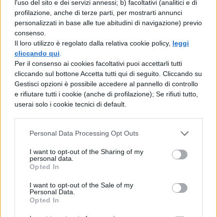
l'uso del sito e dei servizi annessi; b) facoltativi (analitici e di
profilazione, anche di terze parti, per mostrarti annunci
dèi coloro che erano usciti di questa vita. Si
personalizzati in base alle tue abitudini di navigazione) previo
è stabilito di riunire queste ferie in quei
consenso.
Il loro utilizzo è regolato dalla relativa cookie policy,
leggi
giorni in cui non ne cadano altre, né dello
cliccando qui
.
stessa famiglia né pubbliche; e tutta intera
Per il consenso ai cookies facoltativi puoi accettarli tutti
cliccando sul bottone Accetta tutti qui di seguito. Cliccando su
la costituzione di questo diritto pontificale
Gestisci opzioni è possibile accedere al pannello di controllo
rivela una scrupolosa osservanza della
e rifiutare tutti i cookie (anche di profilazione); Se rifiuti tutto,
userai solo i cookie tecnici di default.
religione e del culto. E non è necessario che
siamo noi a spiegare, quali siano i termini
Personal Data Processing Opt Outs
del lutto di famiglia, che genere di sacrificio
I want to opt-out of the Sharing of my
si debba fare ai Lari con dei montoni, come
personal data.
Opted In
si debba ricoprire di terra l'osso reciso, quali
siano le norme stabilite per il sacrificio della
I want to opt-out of the Sale of my
Personal Data.
scrofa, in quale momento il sepolcro
Opted In
incominci ad essere tale e ad essere