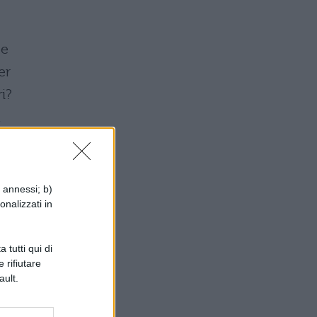
se
er
i?
a
i annessi; b)
onalizzati in
con
 tutti qui di
 rifiutare
ault.
i
i