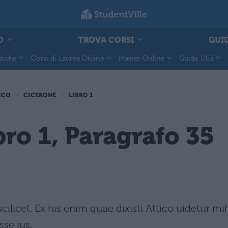
O
TROVA CORSI
GUID
tiche
Corsi di Laurea Online
Master Online
Guide Utili
ICO
CICERONE
LIBRO 1
bro 1, Paragrafo 35
ilicet. Ex his enim quae dixisti Attico uidetur mi
se ius.