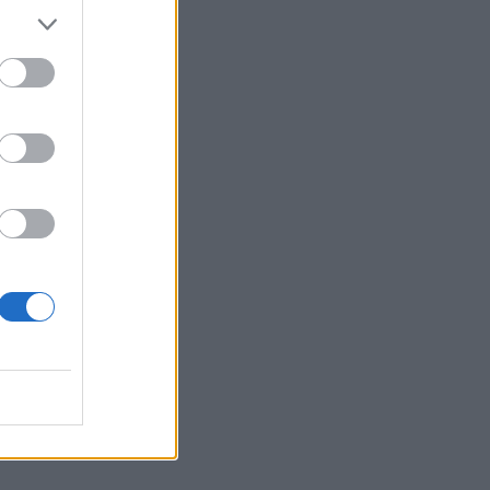
ra
di