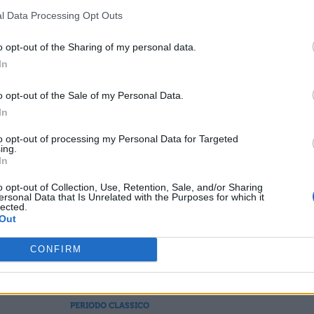
gli dèi, secondariamente che un'unica uguale e
l Data Processing Opt Outs
 uomini, e inoltre, che tutti sono tenuti insieme t
o opt-out of the Sharing of my personal data.
omprensione e benevolenza, ed anche dal vincolo
In
do già ammesso giustamente, ci sembra, la verità 
o opt-out of the Sale of my Personal Data.
 ormai legittimamente separare le leggi ed i
In
to opt-out of processing my Personal Data for Targeted
ing.
In
o opt-out of Collection, Use, Retention, Sale, and/or Sharing
ersonal Data that Is Unrelated with the Purposes for which it
ESSARE
lected.
Out
PERIODO CLASSICO
CONFIRM
o 10
De Legibus, Libro 1, Paragrafo 27
PERIODO CLASSICO