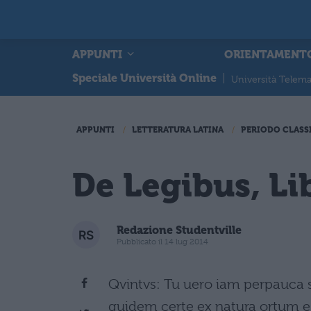
APPUNTI
ORIENTAMENT
Speciale Università Online
|
Università Telema
APPUNTI
LETTERATURA LATINA
PERIODO CLASS
De Legibus, Li
Redazione Studentville
Pubblicato il 14 lug 2014
Qvintvs: Tu uero iam perpauca sc
quidem certe ex natura ortum es