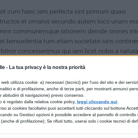
ossit cum haec iam perfecta sint primum quasi
tructos et ornatos secundo autem loco unam es
parem communemque rationem deinde omnes int
t beniuolentia tum etiam societate iuris continer
bitror concesserimus qui iam licet nobis a natur
le -
La tua privacy è la nostra priorità
web utilizza cookie: a) necessari (tecnici) per l'uso del sito e dei serviz
analitici e di profilazione, anche di terze parti, per mostrarti annunci pers
e cose avrai ormai da aggiungere. Da quanto
e abitudini di navigazione) previo consenso.
ico la pensi diversamente], a me in verità sembra 
zzo è regolato dalla relativa cookie policy,
leggi cliccando qui
.
so ai cookies facoltativi puoi accettarli tutti cliccando sul bottone Accetta
ato dalla natura.
ccando su Gestisci opzioni è possibile accedere al pannello di controllo e
e (anche di profilazione); Se rifiuti tutto, userai solo i cookie tecnici di def
se sembrare diversamente, dal momento che quest
utamente, in primo luogo che noi siamo stati quas