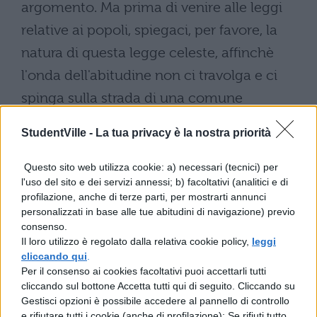
argomento. Ma prima di venire alle leggi
relative ai popoli, spiegaci, per favore, la
natura di questa legge celeste, affinchè
l'onda dell'abitudine non ci travolga e ci
spinga sulla strada di una comune
conversazione.
StudentVille -
La tua privacy è la nostra priorità
Marco: - Fin da fanciulli, Quinto, ci è stato
Questo sito web utilizza cookie: a) necessari (tecnici) per
insegnato a chiamare leggi il " Se chiama in
l'uso del sito e dei servizi annessi; b) facoltativi (analitici e di
giudizio " ed altre espressioni di tal genere.
profilazione, anche di terze parti, per mostrarti annunci
personalizzati in base alle tue abitudini di navigazione) previo
Ma così occorre intendere, cioè che questi
consenso.
ed altri analoghi precetti e divieti dei popoli
Il loro utilizzo è regolato dalla relativa cookie policy,
leggi
cliccando qui
.
hanno la forza di invitare alle azioni
Per il consenso ai cookies facoltativi puoi accettarli tutti
corrette e di allontanare dalle colpe, forza
cliccando sul bottone Accetta tutti qui di seguito. Cliccando su
Gestisci opzioni è possibile accedere al pannello di controllo
che non soltanto è più antica dell'età stessa
e rifiutare tutti i cookie (anche di profilazione); Se rifiuti tutto,