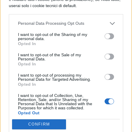
userai solo i cookie tecnici di default.
dei popoli e degli Stati, ma è coeva di quel
dio che protegge e governa il cielo e le
Personal Data Processing Opt Outs
terre.
I want to opt-out of the Sharing of my
personal data.
Opted In
I want to opt-out of the Sale of my
Personal Data.
Opted In
I want to opt-out of processing my
Personal Data for Targeted Advertising.
TI POTREBBE INTERESSARE
Opted In
PERIODO CLASSICO
I want to opt-out of Collection, Use,
Retention, Sale, and/or Sharing of my
De Legibus, Libro 1, Paragrafo 7
Personal Data that Is Unrelated with the
Purposes for which it was collected.
Opted Out
PERIODO CLASSICO
CONFIRM
De Legibus, Libro 1, Paragrafo 24