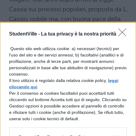
Cassia sui processi popolari, proposta da L.
Cassio, nobile ma, con buona pace della
sua famiglia, in disaccordo con i
StudentVille -
La tua privacy è la nostra priorità
galantuomini, e bramoso di monopolizzare
ogni minimo accenno di favore
Questo sito web utilizza cookie: a) necessari (tecnici) per
l'uso del sito e dei servizi annessi; b) facoltativi (analitici e di
accarezzando il popolo. La terza è quella di
profilazione, anche di terze parti, per mostrarti annunci
Carbone, riguardante l'approvazione o il
personalizzati in base alle tue abitudini di navigazione) previo
consenso.
rigetto delle leggi; cittadino, questo,
Il loro utilizzo è regolato dalla relativa cookie policy,
leggi
turbolento e disonesto, al quale non potè
cliccando qui
.
Per il consenso ai cookies facoltativi puoi accettarli tutti
procurargli sicurezza da parte dei
cliccando sul bottone Accetta tutti qui di seguito. Cliccando su
galantuomini nemmeno l'aver fatto ritomo
Gestisci opzioni è possibile accedere al pannello di controllo
e rifiutare tutti i cookie (anche di profilazione); Se rifiuti tutto,
fra di loro.
userai solo i cookie tecnici di default.