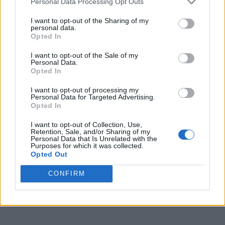
Personal Data Processing Opt Outs
I want to opt-out of the Sharing of my
personal data.
Opted In
I want to opt-out of the Sale of my
TI POTREBBE INTERESSARE
Personal Data.
Opted In
PERIODO CLASSICO
I want to opt-out of processing my
De Legibus, Libro 1, Paragrafo 7
Personal Data for Targeted Advertising.
Opted In
I want to opt-out of Collection, Use,
Retention, Sale, and/or Sharing of my
PERIODO CLASSICO
Personal Data that Is Unrelated with the
De Legibus, Libro 1, Paragrafo 24
Purposes for which it was collected.
Opted Out
CONFIRM
PERIODO CLASSICO
De Legibus, Libro 1, Paragrafo 40