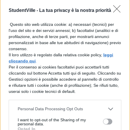
vero «Scipione mori­rà» di quanto non
StudentVille -
La tua privacy è la nostra priorità
lo fosse «morirà in quel determinato
Questo sito web utilizza cookie: a) necessari (tecnici) per
modo», né era più necessario che Scipione
l'uso del sito e dei servizi annessi; b) facoltativi (analitici e di
profilazione, anche di terze parti, per mostrarti annunci
morisse di quanto non lo fosse che morisse
personalizzati in base alle tue abitudini di navigazione) previo
in
consenso.
Il loro utilizzo è regolato dalla relativa cookie policy,
leggi
cliccando qui
.
quel modo, né più immutabile dal vero in
Per il consenso ai cookies facoltativi puoi accettarli tutti
falso «Scipione è stato ucciso» di «Scipione
cliccando sul bottone Accetta tutti qui di seguito. Cliccando su
Gestisci opzioni è possibile accedere al pannello di controllo
sarà ucciso». E tuttavia, pur stando così
e rifiutare tutti i cookie (anche di profilazione); Se rifiuti tutto,
userai solo i cookie tecnici di default.
le cose, non c'è motivo che Epicuro tema il
fato e cerchi aiuto negli atomi, facendo­li
Personal Data Processing Opt Outs
deviare dalla loro traiettoria, e
I want to opt-out of the Sharing of my
personal data.
sostenga contemporanea­mente due cose
Opted In