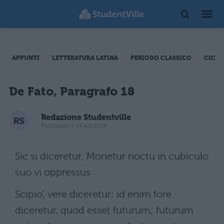
APPUNTI
LETTERATURA LATINA
PERIODO CLASSICO
CICER
De Fato, Paragrafo 18
Redazione Studentville
Pubblicato il 14 lug 2014
Sic si diceretur, ‘Morietur noctu in cubiculo
suo vi oppressus
Scipio’, vere diceretur; id enim fore
diceretur, quod esset futurum; futurum