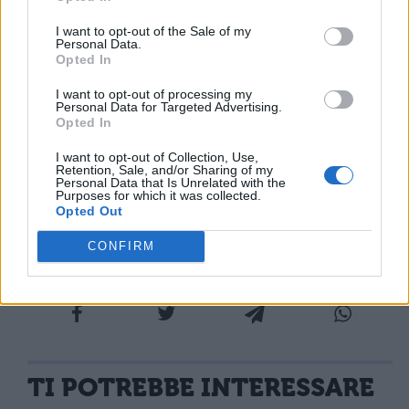
inammissibili: la prima, che qualcosa
I want to opt-out of the Sale of my
avvenga senza causa, perciò accadrebbe
Personal Data.
Opted In
che qualcosa
I want to opt-out of processing my
Personal Data for Targeted Advertising.
nasca dal nulla, il che né lui stesso né alcun
Opted In
fisico ammet­te; la seconda, che mentre
I want to opt-out of Collection, Use,
due atomi si muovono nel vuoto, uno cada
Retention, Sale, and/or Sharing of my
Personal Data that Is Unrelated with the
Purposes for which it was collected.
in linea retta, l'altro invece cambi dire­zione.
Opted Out
CONFIRM
TI POTREBBE INTERESSARE