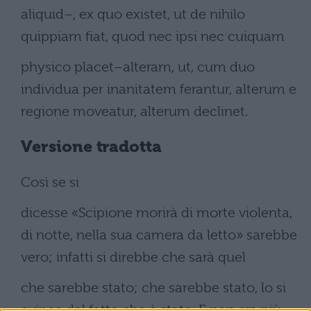
aliquid–, ex quo existet, ut de nihilo
quippiam fiat, quod nec ipsi nec cuiquam
physico placet–alteram, ut, cum duo
individua per inanitatem ferantur, alterum e
regione moveatur, alterum declinet.
Versione tradotta
Così se si
dicesse «Scipione morirà di morte violenta,
di notte, nella sua camera da letto» sarebbe
vero; infatti si direbbe che sarà quel
che sarebbe stato; che sarebbe stato, lo si
evince dal fatto che è stato. E non era più