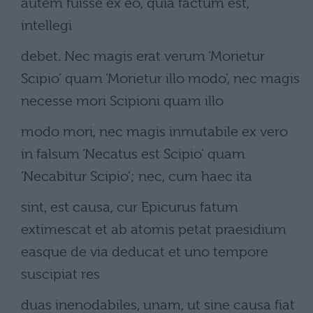
autem fuisse ex eo, quia factum est,
intellegi
debet. Nec magis erat verum ‘Morietur
Scipio’ quam ‘Morietur illo modo’, nec magis
necesse mori Scipioni quam illo
modo mori, nec magis inmutabile ex vero
in falsum ‘Necatus est Scipio’ quam
‘Necabitur Scipio’; nec, cum haec ita
sint, est causa, cur Epicurus fatum
extimescat et ab atomis petat praesidium
easque de via deducat et uno tempore
suscipiat res
duas inenodabiles, unam, ut sine causa fiat