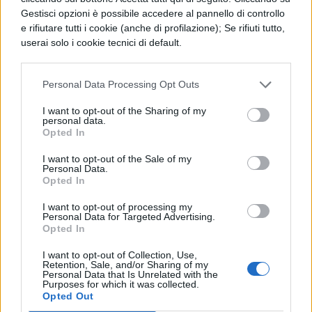
PERIODO CLASSICO
Gestisci opzioni è possibile accedere al pannello di controllo
De Fato, Paragrafo 36
e rifiutare tutti i cookie (anche di profilazione); Se rifiuti tutto,
userai solo i cookie tecnici di default.
PERIODO CLASSICO
Personal Data Processing Opt Outs
De Fato, Paragrafo 12
I want to opt-out of the Sharing of my
personal data.
Opted In
PERIODO CLASSICO
I want to opt-out of the Sale of my
Personal Data.
De Fato, Paragrafo 45
Opted In
I want to opt-out of processing my
Personal Data for Targeted Advertising.
PERIODO CLASSICO
Opted In
De Fato, Paragrafo 1
I want to opt-out of Collection, Use,
Retention, Sale, and/or Sharing of my
Personal Data that Is Unrelated with the
Purposes for which it was collected.
Opted Out
PERIODO CLASSICO