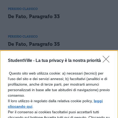
PERIODO CLASSICO
De Fato, Paragrafo 33
PERIODO CLASSICO
De Fato, Paragrafo 35
StudentVille -
La tua privacy è la nostra priorità
PERIODO CLASSICO
De Fato, Paragrafo 11
Questo sito web utilizza cookie: a) necessari (tecnici) per
l'uso del sito e dei servizi annessi; b) facoltativi (analitici e di
profilazione, anche di terze parti, per mostrarti annunci
personalizzati in base alle tue abitudini di navigazione) previo
PERIODO CLASSICO
consenso.
De Fato, Paragrafo 34
Il loro utilizzo è regolato dalla relativa cookie policy,
leggi
cliccando qui
.
Per il consenso ai cookies facoltativi puoi accettarli tutti
cliccando sul bottone Accetta tutti qui di seguito. Cliccando su