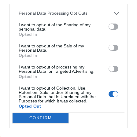
altro materiale
bellico e poi vettovaglie a sufficienza, tutto
Personal Data Processing Opt Outs
quanto, insomma, serve
I want to opt-out of the Sharing of my
personal data.
generalmente in una
Opted In
guerra imprevedibile e bisognevole di
I want to opt-out of the Sale of my
Personal Data.
molte risorse.
Opted In
Del resto, concorrevano alla realizzazione
I want to opt-out of processing my
Personal Data for Targeted Advertising.
di questi
Opted In
preparativi il senato
I want to opt-out of Collection, Use,
Retention, Sale, and/or Sharing of my
con la sua autorità, gli alleati, i Latini, i re
Personal Data that Is Unrelated with the
Purposes for which it was collected.
Opted Out
con l'invio spontaneo di
truppe
CONFIRM
ausiliarie e infine tutta la città con il