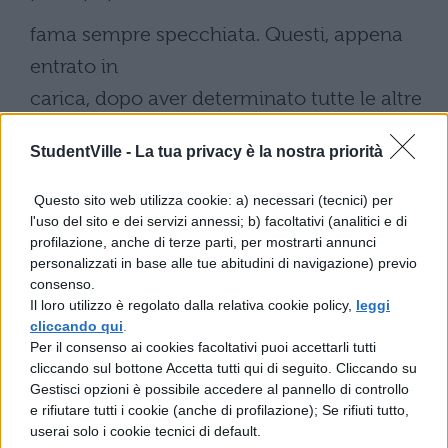
fama sempre specchiata. Questi, appena
entrato in
carica, dopo aver determinato tutte le altre
questioni con il
StudentVille -
La tua privacy è la nostra priorità
collega, si
Questo sito web utilizza cookie: a) necessari (tecnici) per
dedicò esclusivamente alla guerra che
l'uso del sito e dei servizi annessi; b) facoltativi (analitici e di
stava per intraprendere. Pertanto,
profilazione, anche di terze parti, per mostrarti annunci
personalizzati in base alle tue abitudini di navigazione) previo
diffidando del
consenso.
Il loro utilizzo è regolato dalla relativa cookie policy,
leggi
vecchio esercito, arruola soldati, fa venire
cliccando qui
.
rinforzi da
Per il consenso ai cookies facoltativi puoi accettarli tutti
cliccando sul bottone Accetta tutti qui di seguito. Cliccando su
ogni parte, prepara armi difensive e da
Gestisci opzioni è possibile accedere al pannello di controllo
lancio, cavalli e
e rifiutare tutti i cookie (anche di profilazione); Se rifiuti tutto,
userai solo i cookie tecnici di default.