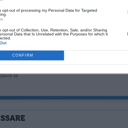
ti, tuttavia può trarre diletto da conviti moderati.
edevo Caio
to opt-out of processing my Personal Data for Targeted
ing.
In
primo aveva sconfitto i Cartaginesi in una battagli
o opt-out of Collection, Use, Retention, Sale, and/or Sharing
da cena:
ersonal Data that Is Unrelated with the Purposes for which it
lected.
Out
gnare) da una torcia di cera e da un flautista, cos
ittadino
CONFIRM
 era stato attribuito a Duilio a vita, per le sue
 dava la
ESSARE