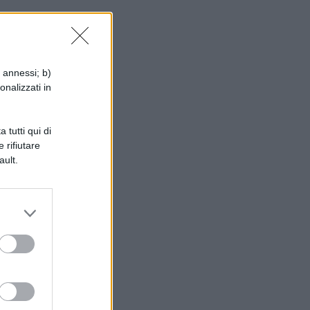
i annessi; b)
onalizzati in
 tutti qui di
 rifiutare
ault.
mo