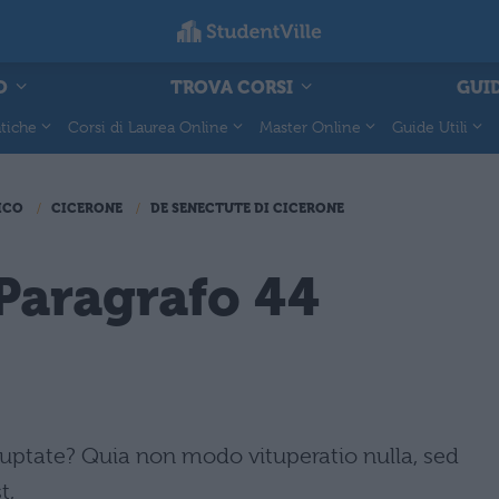
O
TROVA CORSI
GUID
tiche
Corsi di Laurea Online
Master Online
Guide Utili
ICO
CICERONE
DE SENECTUTE DI CICERONE
Paragrafo 44
uptate? Quia non modo vituperatio nulla, sed
t,