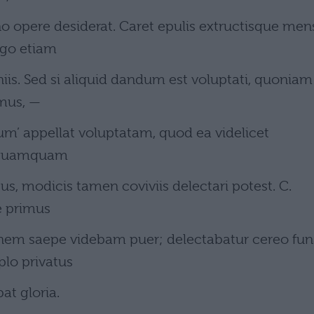
 opere desiderat. Caret epulis extructisque men
rgo etiam
niis. Sed si aliquid dandum est voluptati, quoniam
imus, —
m’ appellat voluptatam, quod ea videlicet
 –quamquam
s, modicis tamen coviviis delectari potest. C.
e primus
nem saepe videbam puer; delectabatur cereo fun
plo privatus
at gloria.