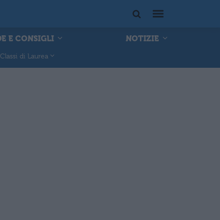
E E CONSIGLI
NOTIZIE
Classi di Laurea