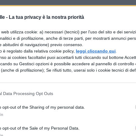
le -
La tua privacy è la nostra priorità
piacere? Perché non solo nessun rimprovero, ma
web utilizza cookie: a) necessari (tecnici) per l'uso del sito e dei serviz
analitici e di profilazione, anche di terze parti, per mostrarti annunci pers
 la vecchiaia il fatto che essa non sente
e abitudini di navigazione) previo consenso.
zzo è regolato dalla relativa cookie policy,
leggi cliccando qui
.
cun piacere. Ignora i
so ai cookies facoltativi puoi accettarli tutti cliccando sul bottone Accetta
ccando su Gestisci opzioni è possibile accedere al pannello di controllo e
le continue libagioni; ignora dunque anche
e (anche di profilazione); Se rifiuti tutto, userai solo i cookie tecnici di def
 notti in
 pur concedere al piacere, dato che non resistia
l Data Processing Opt Outs
fatti Platone
o opt-out of the Sharing of my personal data.
mali" il piacere, perché da esso chiaramente gli
In
 pesci - benché
o opt-out of the Sale of my Personal Data.
In