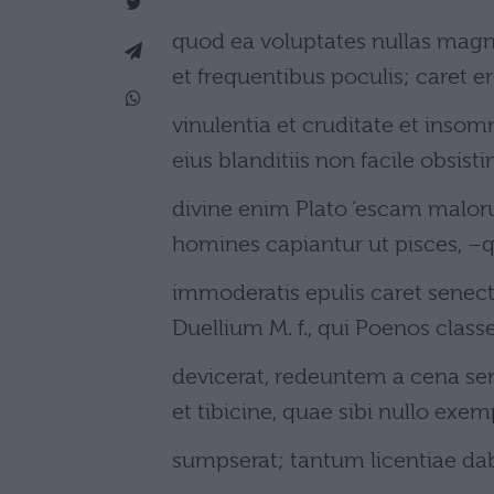
quod ea voluptates nullas magno
et frequentibus poculis; caret e
vinulentia et cruditate et insom
eius blanditiis non facile obsist
divine enim Plato ‘escam maloru
homines capiantur ut pisces,
immoderatis epulis caret senectu
Duellium M. f., qui Poenos class
devicerat, redeuntem a cena se
et tibicine, quae sibi nullo exem
sumpserat; tantum licentiae dab