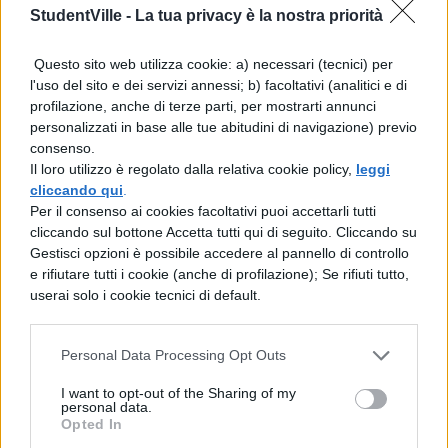
StudentVille -
La tua privacy è la nostra priorità
furono subito dopo l'annuncio
dell'uccisione di Clodio le chiacchiere e le
Questo sito web utilizza cookie: a) necessari (tecnici) per
l'uso del sito e dei servizi annessi; b) facoltativi (analitici e di
prese di posizione non solo dei nemici di
profilazione, anche di terze parti, per mostrarti annunci
Milone, ma anche di taluni male informati?
personalizzati in base alle tue abitudini di navigazione) previo
consenso.
Sostenevano che Milone non avrebbe fatto
Il loro utilizzo è regolato dalla relativa cookie policy,
leggi
ritorno a Roma.
cliccando qui
.
Per il consenso ai cookies facoltativi puoi accettarli tutti
cliccando sul bottone Accetta tutti qui di seguito. Cliccando su
Gestisci opzioni è possibile accedere al pannello di controllo
e rifiutare tutti i cookie (anche di profilazione); Se rifiuti tutto,
userai solo i cookie tecnici di default.
Personal Data Processing Opt Outs
TI POTREBBE INTERESSARE
I want to opt-out of the Sharing of my
personal data.
Opted In
LETTERATURA LATINA