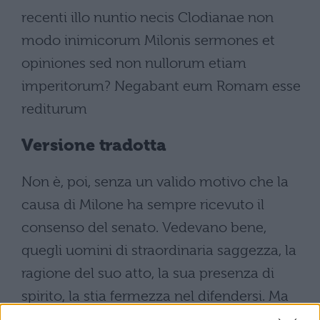
recenti illo nuntio necis Clodianae non
modo inimicorum Milonis sermones et
opiniones sed non nullorum etiam
imperitorum? Negabant eum Romam esse
rediturum
Versione tradotta
Non è, poi, senza un valido motivo che la
causa di Milone ha sempre ricevuto il
consenso del senato. Vedevano bene,
quegli uomini di straordinaria saggezza, la
ragione del suo atto, la sua presenza di
spirito, la stia fermezza nel difendersi. Ma
avete forse dimenticato, giudici, quali