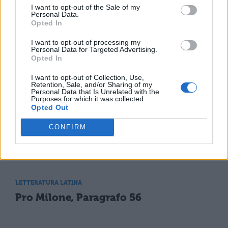
Pro Milone, Paragrafo 6
I want to opt-out of the Sale of my
Personal Data.
Opted In
LETTERATURA LATINA
I want to opt-out of processing my
Pro Milone, Paragrafo 8
Personal Data for Targeted Advertising.
Opted In
I want to opt-out of Collection, Use,
Retention, Sale, and/or Sharing of my
LETTERATURA LATINA
Personal Data that Is Unrelated with the
Pro Milone, Paragrafo 24
Purposes for which it was collected.
Opted Out
CONFIRM
LETTERATURA LATINA
Pro Milone, Paragrafo 40
LETTERATURA LATINA
Pro Milone, Paragrafo 56