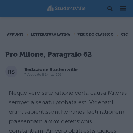
APPUNTI
LETTERATURA LATINA
PERIODO CLASSICO
CICER
Pro Milone, Paragrafo 62
Redazione Studentville
Pubblicato il 14 lug 2014
Neque vero sine ratione certa causa Milonis
semper a senatu probata est. Videbant
enim sapientissimi homines facti rationem
praesentiam animi defensionis
constantiam. An vero obliti estis iudices