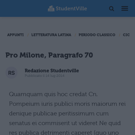
APPUNTI
LETTERATURA LATINA
PERIODO CLASSICO
CICER
Pro Milone, Paragrafo 70
Redazione Studentville
Pubblicato il 14 lug 2014
Quamquam quis hoc credat Cn.
Pompeium iuris publici moris maiorum rei
denique publicae peritissimum cum
senatus ei commiserit ut videret Ne quid
res publica detrimenti caperet (quo uno