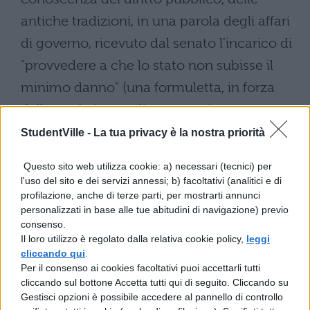
antiche tradizioni, in una parola degli affari
di governo, ricevuto dal senato l'incarico di
"provvedere a che lo stato non subisse il
minimo danno" (una formuletta, in forza
della quale i consoli sono stati sempre
armati quanto bastava, senza il ricorso ad
StudentVille -
La tua privacy è la nostra priorità
altre armi), Pompeo, dunque, ottenuto un
Questo sito web utilizza cookie: a) necessari (tecnici) per
esercito e la possibilità di arruolare soldati,
l'uso del sito e dei servizi annessi; b) facoltativi (analitici e di
profilazione, anche di terze parti, per mostrarti annunci
avrebbe atteso il dibattito giudiziario per
personalizzati in base alle tue abitudini di navigazione) previo
punire i disegni di chi con la violenza era in
consenso.
Il loro utilizzo è regolato dalla relativa cookie policy,
leggi
grado di eliminare i giudizi stessi? Pompeo
cliccando qui
.
s'è pronunciato con sufficiente chiarezza
Per il consenso ai cookies facoltativi puoi accettarli tutti
cliccando sul bottone Accetta tutti qui di seguito. Cliccando su
sulla falsità delle accuse rivolte a Milone: ha
Gestisci opzioni è possibile accedere al pannello di controllo
proposto una legge in base alla quale, così