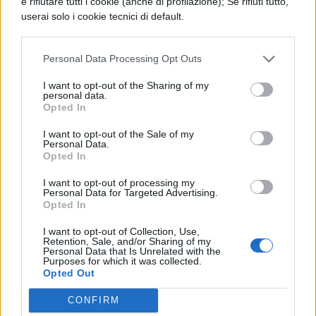
e rifiutare tutti i cookie (anche di profilazione); Se rifiuti tutto,
userai solo i cookie tecnici di default.
mi sembra, voi avete l'obbligo morale di
assolvere Mílone o almeno, per ammissione
Personal Data Processing Opt Outs
comune, la facoltà di farlo.
I want to opt-out of the Sharing of my
personal data.
Opted In
I want to opt-out of the Sale of my
Personal Data.
Opted In
I want to opt-out of processing my
Personal Data for Targeted Advertising.
TI POTREBBE INTERESSARE
Opted In
I want to opt-out of Collection, Use,
LETTERATURA LATINA
Retention, Sale, and/or Sharing of my
Pro Milone, Paragrafo 2
Personal Data that Is Unrelated with the
Purposes for which it was collected.
Opted Out
LETTERATURA LATINA
CONFIRM