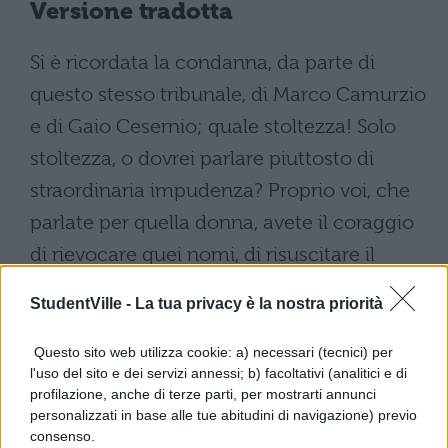
Versione tradotta
Si è ricordata la condanna, da parte di
questo stesso tribunale, di Marco Camurzio
e di Gaio Cesernio; quale stoltezza! Solo
stoltezza, o dovrei parlare piuttosto di
straordinaria impudenza? Proprio voi, che
parlate per quella donna, avete il coraggio
di rievocare quei nomi, di risuscitare il
ricordo di una infamia che il tempo, se l'ha
StudentVille -
La tua privacy è la nostra priorità
scolorito, non l'ha però cancellato? Sotto
quale accusa, per quale colpa, furono essi
Questo sito web utilizza cookie: a) necessari (tecnici) per
l'uso del sito e dei servizi annessi; b) facoltativi (analitici e di
perduti? Non c'è dubbio: per avere
profilazione, anche di terze parti, per mostrarti annunci
vendicato con l'orribile stupro di Vezzio il
personalizzati in base alle tue abitudini di navigazione) previo
consenso.
rancore di questa donna per l'offesa patita.