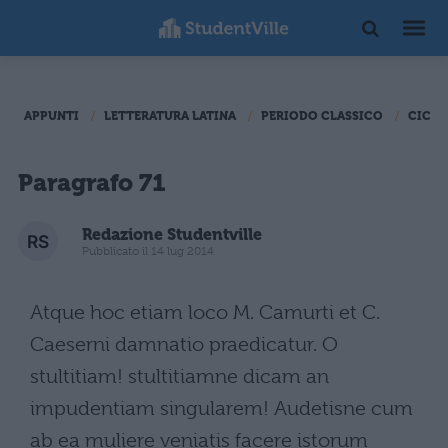
APPUNTI
LETTERATURA LATINA
PERIODO CLASSICO
CICER
Paragrafo 71
Redazione Studentville
Pubblicato il 14 lug 2014
Atque hoc etiam loco M. Camurti et C.
Caeserni damnatio praedicatur. O
stultitiam! stultitiamne dicam an
impudentiam singularem! Audetisne cum
ab ea muliere veniatis facere istorum