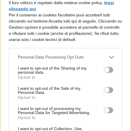
Il loro utilizzo è regolato dalla relativa cookie policy,
leggi
Forse perché s'udisse in questa causa il
cliccando qui
.
Per il consenso ai cookies facoltativi puoi accettarli tutti
nome di Vezzio, perché fosse richiamata
cliccando sul bottone Accetta tutti qui di seguito. Cliccando su
quella vecchia storia di denaro, si rifà qui la
Gestisci opzioni è possibile accedere al pannello di controllo
e rifiutare tutti i cookie (anche di profilazione); Se rifiuti tutto,
causa di Camurzio e di Cesernio? Costoro,
userai solo i cookie tecnici di default.
sebbene non potessero certamente essere
colpiti dalla legge sulla violenza, erano
Personal Data Processing Opt Outs
talmente implicati in quell'azione
I want to opt-out of the Sharing of my
personal data.
vergognosa, da apparir chiaro che non
Opted In
sarebbero potuti sfuggire alla morsa di
I want to opt-out of the Sale of my
qualche altra legge.
Personal Data.
Opted In
I want to opt-out of processing my
Personal Data for Targeted Advertising.
Opted In
I want to opt-out of Collection, Use,