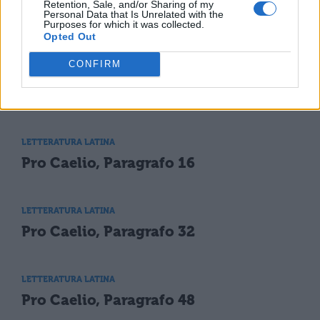
Retention, Sale, and/or Sharing of my
Personal Data that Is Unrelated with the
Purposes for which it was collected.
Opted Out
TI POTREBBE INTERESSARE
CONFIRM
LETTERATURA LATINA
Pro Caelio, 50
LETTERATURA LATINA
Pro Caelio, Paragrafo 16
LETTERATURA LATINA
Pro Caelio, Paragrafo 32
LETTERATURA LATINA
Pro Caelio, Paragrafo 48