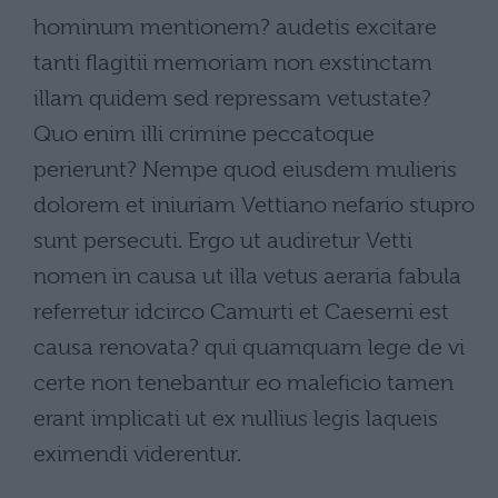
hominum mentionem? audetis excitare
tanti flagitii memoriam non exstinctam
illam quidem sed repressam vetustate?
Quo enim illi crimine peccatoque
perierunt? Nempe quod eiusdem mulieris
dolorem et iniuriam Vettiano nefario stupro
sunt persecuti. Ergo ut audiretur Vetti
nomen in causa ut illa vetus aeraria fabula
referretur idcirco Camurti et Caeserni est
causa renovata? qui quamquam lege de vi
certe non tenebantur eo maleficio tamen
erant implicati ut ex nullius legis laqueis
eximendi viderentur.