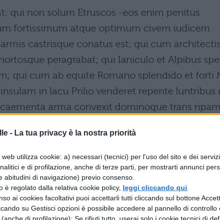
bat; qui non solum Etruscos -eos enim penitus
ium fortissimum atque optimum civem iudicem
armis castrisque conatus est; qui cum architecti
hortosque peragrabat; qui Ianiculo et Alpibus sp
; qui cum ab equite Romano splendido et forti 
insulam in lacu Prilio venderet repente luntribus 
caementa arma convexit dominoque trans ripa
ere aedificium in alieno;
le -
La tua privacy è la nostra priorità
web utilizza cookie: a) necessari (tecnici) per l'uso del sito e dei serviz
analitici e di profilazione, anche di terze parti, per mostrarti annunci pers
riconosceva più leggi, diritto civile, confini di
e abitudini di navigazione) previo consenso.
dei fondi altrui grazie al ricorso a cavilli giuridi
zzo è regolato dalla relativa cookie policy,
leggi cliccando qui
.
so ai cookies facoltativi puoi accettarli tutti cliccando sul bottone Accetta
querele, ma servendosi degli accampamenti,
ccando su Gestisci opzioni è possibile accedere al pannello di controllo e
rata; che non solo gli Etruschi (perché quelli li
e (anche di profilazione); Se rifiuti tutto, userai solo i cookie tecnici di def