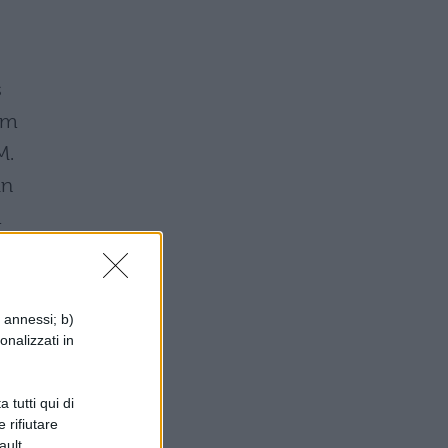
s
em
M.
in
m
i annessi; b)
onalizzati in
ci
 tutti qui di
 rifiutare
ault.