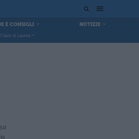
E E CONSIGLI
NOTIZIE
Classi di Laurea
qui
is