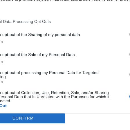
re), ma anche il qui presente Publio Vario,
ellente, giudice in questa causa, ha tentato di
l Data Processing Opt Outs
ni di guerra; che con architetti e pertiche di diec
o opt-out of the Sharing of my personal data.
giardini di molti; che aveva fissato quali termini del
In
nicolo e le Alpi; che non avendo ottenuto da Marc
o opt-out of the Sale of my Personal Data.
 e valoroso, la vendita dell'isola nel lago Prilio,
In
n le zattere su quell'isola materiali, calce,
to opt-out of processing my Personal Data for Targeted
drone lo stava a guardare dalla riva opposta, non
ing.
In
 suolo altrui;
o opt-out of Collection, Use, Retention, Sale, and/or Sharing
ersonal Data that Is Unrelated with the Purposes for which it
lected.
Out
ESSARE
CONFIRM
LETTERATURA LATINA