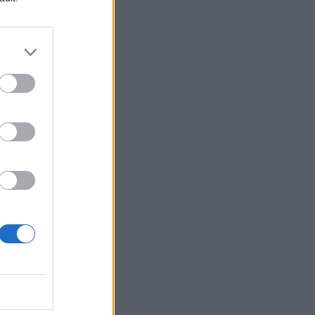
i
le
o