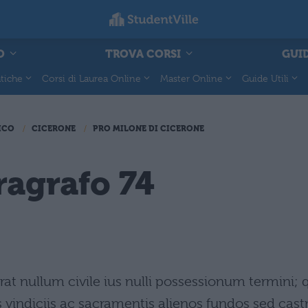
O
TROVA CORSI
GUID
tiche
Corsi di Laurea Online
Master Online
Guide Utili
ICO
CICERONE
PRO MILONE DI CICERONE
ragrafo 74
at nullum civile ius nulli possessionum termini; 
 vindiciis ac sacramentis alienos fundos sed castr