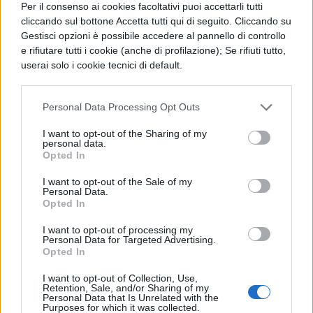
giovani, è comune, tuttavia fate in modo
Per il consenso ai cookies facoltativi puoi accettarli tutti
cliccando sul bottone Accetta tutti qui di seguito. Cliccando su
che non lo nuocciano le colpe degli
Gestisci opzioni è possibile accedere al pannello di controllo
e rifiutare tutti i cookie (anche di profilazione); Se rifiuti tutto,
altri, i vizi dell'età e dei nostri tempi. Ed io
userai solo i cookie tecnici di default.
che vi rivolgo questa preghiera sono
disposto a rispondere con grandissimo
Personal Data Processing Opt Outs
impegno alle accuse che sono state rivolte
I want to opt-out of the Sharing of my
personal data.
in particolare contro di lui. Ma le accuse
Opted In
sono due: l'oro ed il veleno; né
I want to opt-out of the Sale of my
Personal Data.
Opted In
l'una né l'altra si trova una persona. L'oro
preso da Clodia, il veleno cercato per
I want to opt-out of processing my
Personal Data for Targeted Advertising.
essere dato a Clodia, così si
Opted In
I want to opt-out of Collection, Use,
dice. Tutte le altre non sono accuse ma
Retention, Sale, and/or Sharing of my
Personal Data that Is Unrelated with the
maldicenze, più adatte ad una disputa
Purposes for which it was collected.