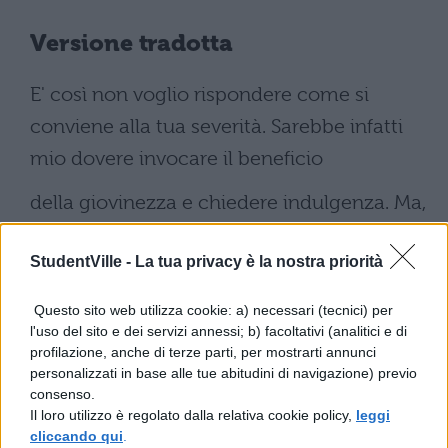
Versione tradotta
E' così non voglio rispondere come si
conviene alla tua severità. Sarebbe infatti
mio dovere invocare il beneficio
della giovinezza e chiedere indulgenza. Ma,
ripeto, non ne ho voglia, non mi servo per
StudentVille -
La tua privacy è la nostra priorità
niente delle scappatoie dell'età,
rinuncio ai diritti concessi a tutti; chiedo
Questo sito web utilizza cookie: a) necessari (tecnici) per
l'uso del sito e dei servizi annessi; b) facoltativi (analitici e di
soltanto che, se in questi tempi l'ostilità che
profilazione, anche di terze parti, per mostrarti annunci
vedo essere grande contro i
personalizzati in base alle tue abitudini di navigazione) previo
consenso.
Il loro utilizzo è regolato dalla relativa cookie policy,
leggi
debiti, la sfacciataggine, la corruzione dei
cliccando qui
.