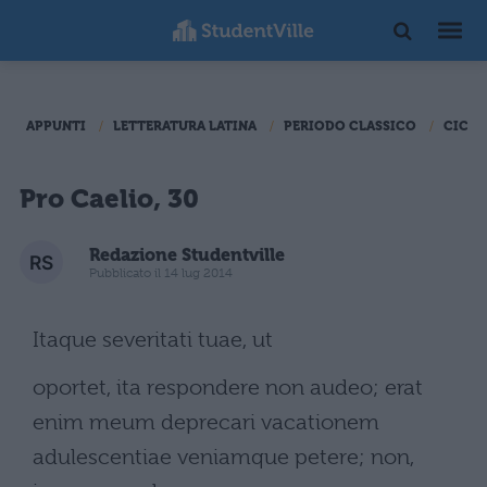
APPUNTI
LETTERATURA LATINA
PERIODO CLASSICO
CICER
Pro Caelio, 30
Redazione Studentville
Pubblicato il 14 lug 2014
Itaque severitati tuae, ut
oportet, ita respondere non audeo; erat
enim meum deprecari vacationem
adulescentiae veniamque petere; non,