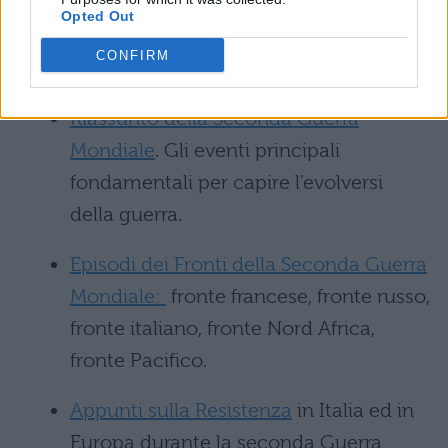
Appunti sulla seconda guerra
Opted Out
mondiale
: dalle cause alla definitiva
CONFIRM
sconfitta della Germania
Riassunto della Seconda Guerra
Mondiale
. Gli eventi principali
fondamentali per capire l’evolversi
della guerra.
Episodi dei Fronti della Seconda Guerra
Mondiale:
fronte francese, fronte russo,
fronte italiano, fronte Nord Africa,
fronte Pacifico.
Appunti sulla Resistenza
in Italia ed in
Europa durante la seconda Guerra