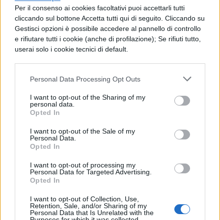
Per il consenso ai cookies facoltativi puoi accettarli tutti
cliccando sul bottone Accetta tutti qui di seguito. Cliccando su
Gestisci opzioni è possibile accedere al pannello di controllo
e rifiutare tutti i cookie (anche di profilazione); Se rifiuti tutto,
userai solo i cookie tecnici di default.
Personal Data Processing Opt Outs
I want to opt-out of the Sharing of my
personal data.
Opted In
I want to opt-out of the Sale of my
Personal Data.
Opted In
GUERRA MONDIALE: SINTESI,
RIASSUNTI E TESINE.
Approfondisci
I want to opt-out of processing my
Personal Data for Targeted Advertising.
questa parte di storia con le nostre risorse
Opted In
per i tuoi compiti:
I want to opt-out of Collection, Use,
Retention, Sale, and/or Sharing of my
Personal Data that Is Unrelated with the
Purposes for which it was collected.