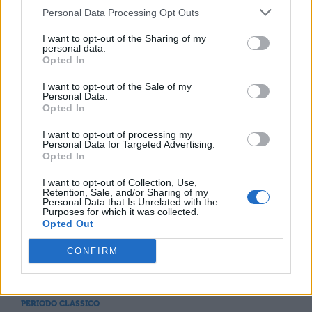
PERIODO CLASSICO
Personal Data Processing Opt Outs
De Bello Gallico, Libro 4 - Par. 28
I want to opt-out of the Sharing of my
personal data.
Opted In
PERIODO CLASSICO
I want to opt-out of the Sale of my
Personal Data.
De Bello Gallico, Libro 5 - Par. 6
Opted In
I want to opt-out of processing my
Personal Data for Targeted Advertising.
Opted In
PERIODO CLASSICO
De Bello Gallico, Libro 5 - Par. 22
I want to opt-out of Collection, Use,
Retention, Sale, and/or Sharing of my
Personal Data that Is Unrelated with the
Purposes for which it was collected.
Opted Out
PERIODO CLASSICO
De Bello Gallico, Libro 5 - Par. 39
CONFIRM
PERIODO CLASSICO