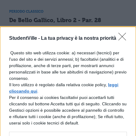
PERIODO CLASSICO
De Bello Gallico, Libro 2 - Par. 28
StudentVille -
La tua privacy è la nostra priorità
PERIODO CLASSICO
De Bello Gallico, Libro 3 - Par. 9
Questo sito web utilizza cookie: a) necessari (tecnici) per
l'uso del sito e dei servizi annessi; b) facoltativi (analitici e di
profilazione, anche di terze parti, per mostrarti annunci
personalizzati in base alle tue abitudini di navigazione) previo
PERIODO CLASSICO
consenso.
De Bello Gallico, Libro 3 - Par. 25
Il loro utilizzo è regolato dalla relativa cookie policy,
leggi
cliccando qui
.
Per il consenso ai cookies facoltativi puoi accettarli tutti
cliccando sul bottone Accetta tutti qui di seguito. Cliccando su
PERIODO CLASSICO
Gestisci opzioni è possibile accedere al pannello di controllo
De Bello Gallico, Libro 4 - Par. 12
e rifiutare tutti i cookie (anche di profilazione); Se rifiuti tutto,
userai solo i cookie tecnici di default.