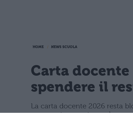
HOME
NEWS SCUOLA
Carta docente 
spendere il re
La carta docente 2026 resta blo
speso entro questa scadenza o