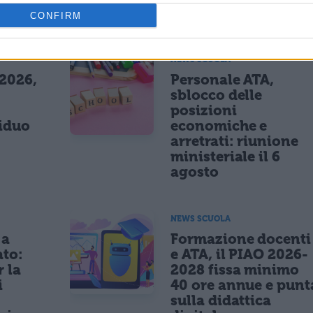
CONFIRM
ESSARE
NEWS SCUOLA
 2026,
Personale ATA,
sblocco delle
posizioni
siduo
economiche e
arretrati: riunione
ministeriale il 6
agosto
NEWS SCUOLA
 a
Formazione docenti
ato:
e ATA, il PIAO 2026-
r la
2028 fissa minimo
i
40 ore annue e punt
sulla didattica