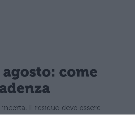
1 agosto: come
cadenza
incerta. Il residuo deve essere