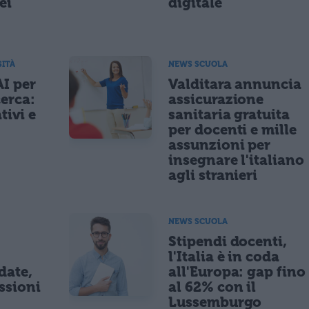
ei
digitale
SITÀ
NEWS SCUOLA
AI per
Valditara annuncia
cerca:
assicurazione
tivi e
sanitaria gratuita
per docenti e mille
assunzioni per
insegnare l'italiano
agli stranieri
NEWS SCUOLA
Stipendi docenti,
l'Italia è in coda
date,
all'Europa: gap fino
ssioni
al 62% con il
Lussemburgo