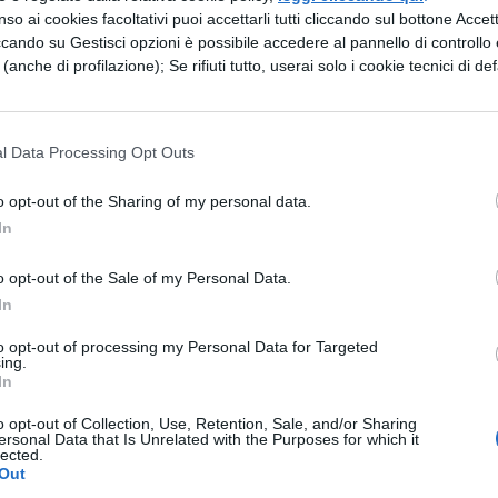
ossessione per i pirati, generata dalla visione de
so ai cookies facoltativi puoi accettarli tutti cliccando sul bottone Accetta
ccando su Gestisci opzioni è possibile accedere al pannello di controllo e
e (anche di profilazione); Se rifiuti tutto, userai solo i cookie tecnici di def
l Data Processing Opt Outs
o opt-out of the Sharing of my personal data.
In
o opt-out of the Sale of my Personal Data.
In
to opt-out of processing my Personal Data for Targeted
ing.
In
o opt-out of Collection, Use, Retention, Sale, and/or Sharing
ersonal Data that Is Unrelated with the Purposes for which it
lected.
Out