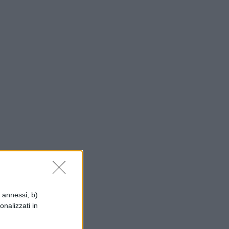
no
i annessi; b)
onalizzati in