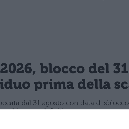
2026, blocco del 3
siduo prima della s
ccata dal 31 agosto con data di sblocco 
 andrà perso definitivamente.