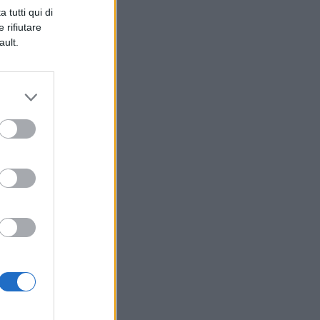
 tutti qui di
 rifiutare
ault.