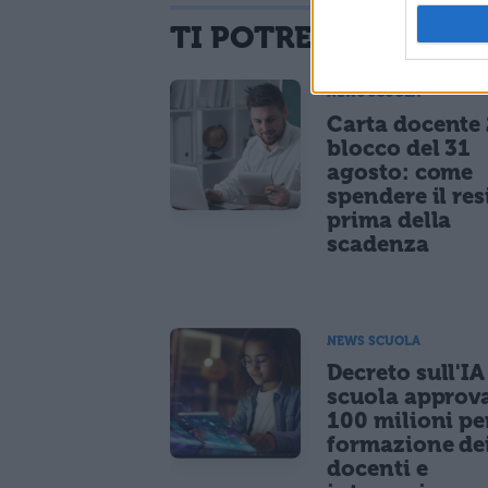
TI POTREBBE INTER
NEWS SCUOLA
Carta docente
blocco del 31
agosto: come
spendere il re
prima della
scadenza
NEWS SCUOLA
Decreto sull'IA
scuola approv
100 milioni pe
formazione de
docenti e