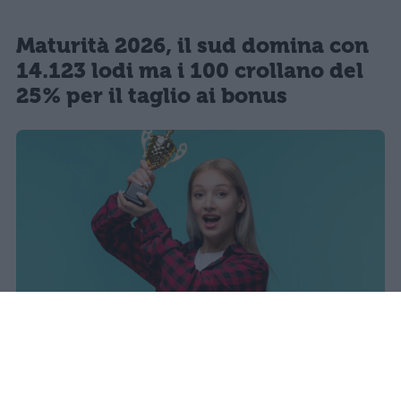
Maturità 2026, il sud domina con
14.123 lodi ma i 100 crollano del
25% per il taglio ai bonus
I dati ufficiali della Maturità 2026
rivelano una concentrazione di