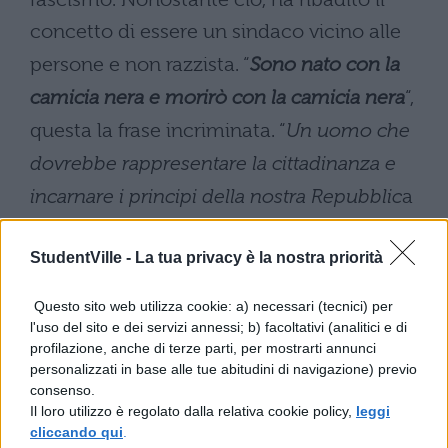
concetto di essere un sindaco vicino alle
persone e non razzista. “
Sono nato con la
camicia nera e morirò con la camicia nera
“,
questa la frase incriminata. “
Un uomo che
dovrebbe rappresentare la cittadinanza e
incarnare i principi della nostra Repubblic
a
– aveva commentato Giusi Delvecchio,
StudentVille -
La tua privacy è la nostra priorità
presidente locale dell’Associazione dei
partigiani all’Ansa –
è orgoglioso di
Questo sito web utilizza cookie: a) necessari (tecnici) per
condividere un’ideologia impregnata di odio
l'uso del sito e dei servizi annessi; b) facoltativi (analitici e di
profilazione, anche di terze parti, per mostrarti annunci
e che ha contribuito all’uccisione di milioni
personalizzati in base alle tue abitudini di navigazione) previo
di persone in Italia e nel mondo. Ci
consenso.
Il loro utilizzo è regolato dalla relativa cookie policy,
leggi
chiediamo se un uomo del genere sia in
cliccando qui
.