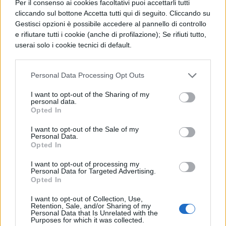
Per il consenso ai cookies facoltativi puoi accettarli tutti
grado di rappresentare la nostra Repubblica
cliccando sul bottone Accetta tutti qui di seguito. Cliccando su
e la sua Costituzione antifascista nata dalla
Gestisci opzioni è possibile accedere al pannello di controllo
e rifiutare tutti i cookie (anche di profilazione); Se rifiuti tutto,
Resistenza
e invitiamo la Prefettura e tutte le
userai solo i cookie tecnici di default.
Istituzioni a intervenire e ad approfondire
questo accaduto estremamente grave in un
Personal Data Processing Opt Outs
Paese come il nostro
“.
I want to opt-out of the Sharing of my
personal data.
Opted In
Mauro Giannini: le ultime
polemiche
I want to opt-out of the Sale of my
Personal Data.
Opted In
Solo poche ore fa invece Giannini è stato
I want to opt-out of processing my
Personal Data for Targeted Advertising.
protagonista di una altra ulteriore
Opted In
polemica. “
Non sarei contento di avere un
I want to opt-out of Collection, Use,
figlio omosessuale. Non è che se ho un
Retention, Sale, and/or Sharing of my
Personal Data that Is Unrelated with the
Purposes for which it was collected.
figlio omosessuale lo posso ammazzare
“, ha