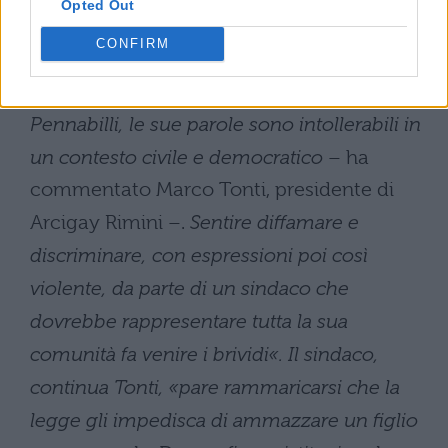
Opted Out
detto Giannini a
La Zanzara
su Radio 24. Già
CONFIRM
pronta la querela dell’
Arcigay di Rimini
:
“
Denunceremo il sindaco Giannini di
Pennabilli, le sue parole sono intollerabili in
un contesto civile e democratico
– ha
commentato Marco Tonti, presidente di
Arcigay Rimini –.
Sentire diffamare e
discriminare, con espressioni poi così
violente, da parte di un sindaco che
dovrebbe rappresentare tutta la sua
comunità fa venire i brividi«. Il sindaco,
continua Tonti, «pare rammaricarsi che la
legge gli impedisca di ammazzare un figlio