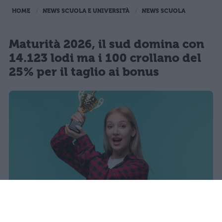
HOME
NEWS SCUOLA E UNIVERSITÀ
NEWS SCUOLA
Maturità 2026, il sud domina con
14.123 lodi ma i 100 crollano del
25% per il taglio ai bonus