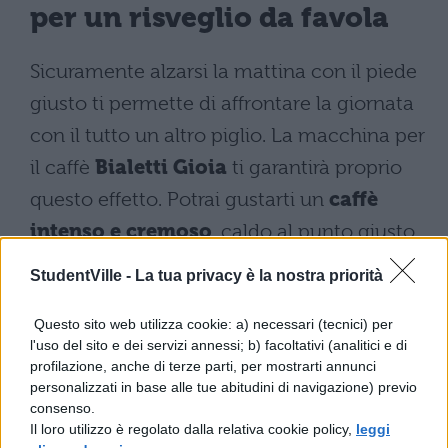
per un risveglio da favola
Sicuramente alzarsi la mattina con il piede
giusto ti permette di affrontare la giornata
con il tutto un altro piglio. La macchina per
il caffè
Bialetti Gioia
ti garantirà proprio
questo effetto. Potrai gustarti un
caffè
intenso e cremoso
, caldo al punto giusto,
e decidere se berlo
lungo o corto in base
StudentVille -
La tua privacy è la nostra priorità
a come ti piace
.
Questo sito web utilizza cookie: a) necessari (tecnici) per
Grazie al suo
design compatto
, con
meno
l'uso del sito e dei servizi annessi; b) facoltativi (analitici e di
profilazione, anche di terze parti, per mostrarti annunci
di 34 cm di profondità
, si adatta a
personalizzati in base alle tue abitudini di navigazione) previo
qualsiasi spazio, anche dove non ce n’è
consenso.
Il loro utilizzo è regolato dalla relativa cookie policy,
leggi
molto. Funziona con
capsule in alluminio