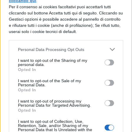
cliccando qui
.
che ti garantiranno un caffè eccezionale e
Per il consenso ai cookies facoltativi puoi accettarli tutti
cliccando sul bottone Accetta tutti qui di seguito. Cliccando su
nello stesso tempo faranno bene
Gestisci opzioni è possibile accedere al pannello di controllo
all’ambiente.
e rifiutare tutti i cookie (anche di profilazione); Se rifiuti tutto,
userai solo i cookie tecnici di default.
Personal Data Processing Opt Outs
I want to opt-out of the Sharing of my
personal data.
Opted In
I want to opt-out of the Sale of my
[affiliate_generic type=”button”
Personal Data.
Opted In
url=”https://www.amazon.it/dp/B09TRQZD
I want to opt-out of processing my
NW/” text=”Acquista Bialetti Gioia in offerta
Personal Data for Targeted Advertising.
Opted In
su Amazon”]
I want to opt-out of Collection, Use,
Se stai ancora leggendo sappi che adesso
Retention, Sale, and/or Sharing of my
Personal Data that Is Unrelated with the