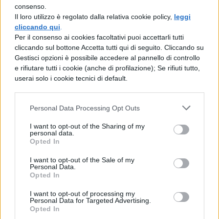
consenso.
Il loro utilizzo è regolato dalla relativa cookie policy,
leggi
cliccando qui
.
Per il consenso ai cookies facoltativi puoi accettarli tutti
cliccando sul bottone Accetta tutti qui di seguito. Cliccando su
Grazie al doppio sistema ionico al plasma e
Gestisci opzioni è possibile accedere al pannello di controllo
e rifiutare tutti i cookie (anche di profilazione); Se rifiuti tutto,
alla tecnologia a luce blu, avrai un
effetto
userai solo i cookie tecnici di default.
lucente
e
morbido
riducendo fino al
38% l’effetto crespo
e la
secchezza.
In
Personal Data Processing Opt Outs
confezione troverai
6 accessori
I want to opt-out of the Sharing of my
professionali
per creare l’acconciatura
personal data.
Opted In
che desideri in modo semplice e veloce. Il
I want to opt-out of the Sale of my
filtro
è
estraibile
e semplice da pulire.
Personal Data.
Opted In
[affiliate_generic type=”button”
I want to opt-out of processing my
url=”https://www.amazon.it/dp/B0B87MD6
Personal Data for Targeted Advertising.
Opted In
43/” text=”Acquista il phon professionale