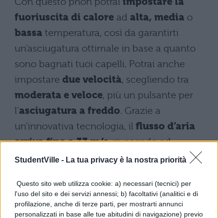
Con questo phon potrai
impostare la
fuoriuscita di calore
ad
alta, media
o
bassa
temperatura, così da garantirti
un’asciugatura ottimale in base a quanto
sono bagnati tuoi capelli. Potrai anche
impostare
due velocità
, scegliendo tra
moderata e veloce
, più un pulsante per
l’
asciugatura a freddo
. Grazie a
un’innovativa tecnologia, il
flusso d’aria
arriva fino a 33 m/s
, riuscendo ad
asciugare due volte più velocemente
StudentVille -
La tua privacy è la nostra priorità
rispetto ad altri asciugacapelli.
Questo sito web utilizza cookie: a) necessari (tecnici) per
l'uso del sito e dei servizi annessi; b) facoltativi (analitici e di
profilazione, anche di terze parti, per mostrarti annunci
personalizzati in base alle tue abitudini di navigazione) previo