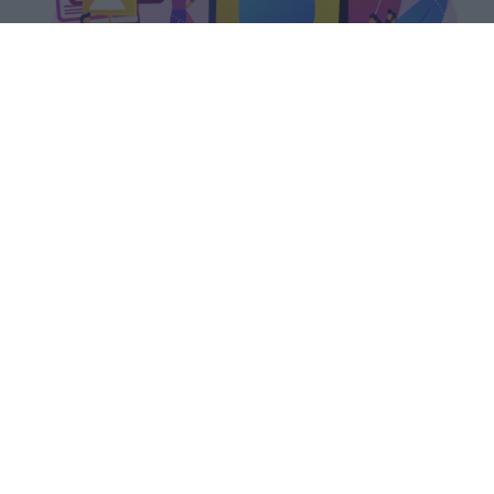
Il PIAO 2026-2028 del Ministero
dell'Istruzione colloca la formazione
continua tra le priorità strategiche,
garantendo a docenti e ATA almeno
40 ore annue.
romolo
Pubblicato il 5 ago 2026
Il Piano integrato di attività e
organizzazione (PIAO) 2026-2028 del
Ministero dell’Istruzione e del Merito