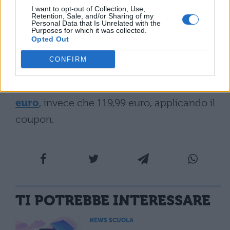
I want to opt-out of Collection, Use,
Faszin su Amazon”]
Retention, Sale, and/or Sharing of my
Personal Data that Is Unrelated with the
Purposes for which it was collected.
Non perdere quest’offerta a dir poco
Opted Out
strepitosa. Vai subito su Amazon, prima che
CONFIRM
il prezzo salga, e
metti nel tuo carrello il
phon professionale Faszin a soli 35,99
euro
, invece che 119,99 euro, applicando il
coupon.
TI POTREBBE INTERESSARE
NEWS SCUOLA