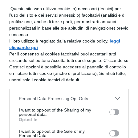
Ai fini del bonus
valgono tutti i figli
,
Questo sito web utilizza cookie: a) necessari (tecnici) per
l'uso del sito e dei servizi annessi; b) facoltativi (analitici e di
naturali, adottivi o in affido,
profilazione, anche di terze parti, per mostrarti annunci
indipendentemente da convivenza, carico
personalizzati in base alle tue abitudini di navigazione) previo
consenso.
fiscale o nucleo ISEE, purché la madre non
Il loro utilizzo è regolato dalla relativa cookie policy,
leggi
sia sospesa o decaduta dalla responsabilità
cliccando qui
.
Per il consenso ai cookies facoltativi puoi accettarli tutti
genitoriale. Per adozioni e affidi rileva
cliccando sul bottone Accetta tutti qui di seguito. Cliccando su
esclusivamente la
data di nascita del
Gestisci opzioni è possibile accedere al pannello di controllo
e rifiutare tutti i cookie (anche di profilazione); Se rifiuti tutto,
minore
.
userai solo i cookie tecnici di default.
Se nel 2025 nasce il terzo figlio, la domanda
Personal Data Processing Opt Outs
resta unica: la nascita può
maturare il
diritto
(se prima non spettava) oppure
I want to opt-out of the Sharing of my
personal data.
farlo cessare
per le dipendenti a tempo
Opted In
indeterminato che accedono alla
I want to opt-out of the Sale of my
Personal Data.