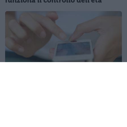
funziona il controllo dell'età
Il 21 luglio la Francia ha approvato
una legge che vieta ai minori di
quindici anni l'accesso ai social
network, in vigore dal 1° settembre.
Redazione Studentville