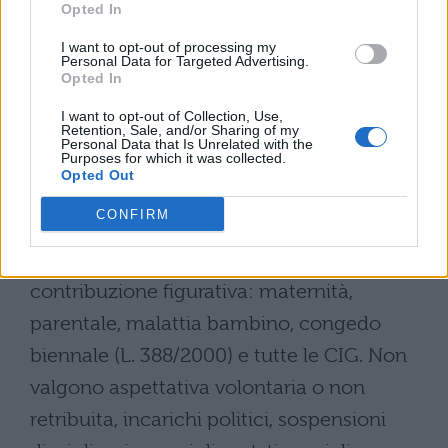
decontribuzione. In caso di nascita dopo il
Opted In
28 ottobre 2025, la domanda si presenta
I want to opt-out of processing my
Personal Data for Targeted Advertising.
entro il
31 gennaio 2026
.
Opted In
I want to opt-out of Collection, Use,
La compatibilità con sospensioni
Retention, Sale, and/or Sharing of my
e congedi
Personal Data that Is Unrelated with the
Purposes for which it was collected.
Opted Out
Il bonus è compatibile con
maternità e
CONFIRM
parentale
se il rapporto è vigente. Sono
utili i periodi con retribuzione, indennità o
contribuzione figurativa: maternità,
parentale, malattia bambino, congedo
biennale (L. 388/2000) e tutte le CIG. Non
valgono aspettativa volontaria o non
retribuita, incarichi politici, sospensioni