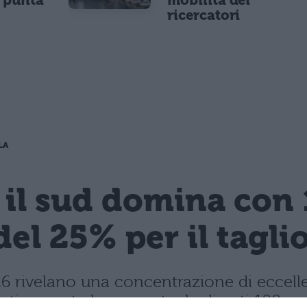
e punta
mobilità dei
ricercatori
LA
 il sud domina con 
del 25% per il tagli
 2026 rivelano una concentrazione di ecce
rasticamente la percentuale di voti 100.