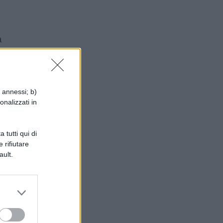
a
a
i annessi; b)
onalizzati in
 tutti qui di
 rifiutare
ault.